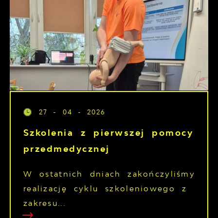
27 - 04 - 2026
Szkolenia z pierwszej pomocy
przedmedycznej
W ostatnich dniach zakończyliśmy
realizację cyklu szkoleniowego z
zakresu...