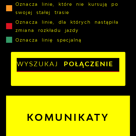
Oznacza linie, które nie kursują po
swojej stałej trasie
Oznacza linie, dla których nastąpiła
zmiana rozkładu jazdy
Oznacza linię specjalną
WYSZUKAJ
POŁĄCZENIE
KOMUNIKATY