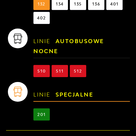
132
134
135
136
401
402
LINIE
AUTOBUSOWE
NOCNE
510
511
512
LINIE
SPECJALNE
201