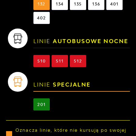
132
134
135
136
401
402
LINIE
AUTOBUSOWE NOCNE
510
511
512
LINIE
SPECJALNE
201
Oznacza linie, które nie kursują po swojej