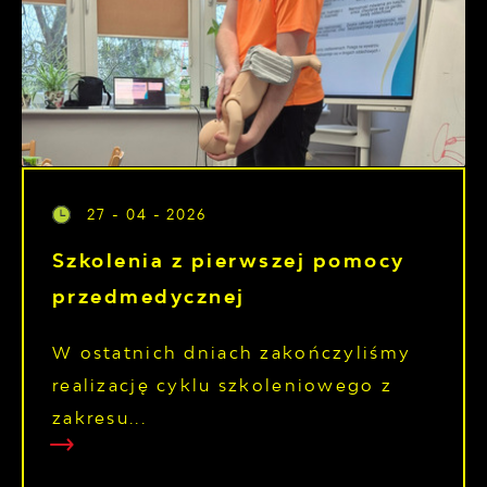
27 - 04 - 2026
Szkolenia z pierwszej pomocy
przedmedycznej
W ostatnich dniach zakończyliśmy
realizację cyklu szkoleniowego z
zakresu...