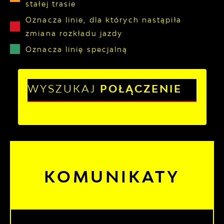
stałej trasie
Oznacza linie, dla których nastąpiła
zmiana rozkładu jazdy
Oznacza linię specjalną
WYSZUKAJ
POŁĄCZENIE
KOMUNIKATY