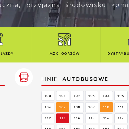
eczna, przyjazna środowisku komu
RZÓW
DYSTRYBUCJA BILETÓW
BIL
LINIE
AUTOBUSOWE
100
101
102
103
104
105
106
107
108
109
110
111
112
113
114
115
116
117