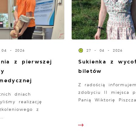
 04 - 2026
27 - 04 - 2026
enia z pierwszej
Sukienka z wyco
cy
biletów
medycznej
Z radością informuje
zdobyciu II miejsca p
tnich dniach
Panią Wiktorię Piszcza
yliśmy realizację
szkoleniowego z
..