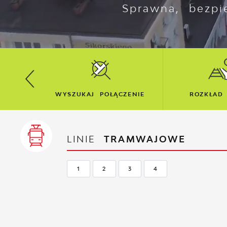
Sprawna, bezpi
CZENIE
ROZKŁAD JAZDY
MZK GO
LINIE
TRAMWAJOWE
1
2
3
4