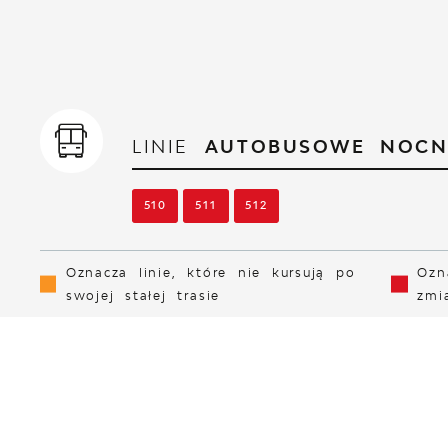
LINIE
AUTOBUSOWE NOCN
510
511
512
Oznacza linie, które nie kursują po
Ozn
swojej stałej trasie
zmi