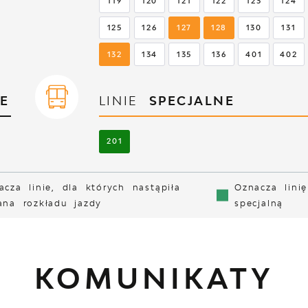
119
120
121
122
123
124
125
126
127
128
130
131
132
134
135
136
401
402
E
LINIE
SPECJALNE
201
acza linie, dla których nastąpiła
Oznacza linię
ana rozkładu jazdy
specjalną
KOMUNIKATY