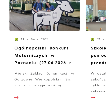
29 - 06 - 2026
27 -
Ogólnopolski Konkurs
Szkol
Motorniczych w
pomo
Poznaniu (27.06.2026 r.
przed
Miejski Zakład Komunikacji w
W osta
Gorzowie Wielkopolskim Sp.
zakończ
z o.o. z przyjemnością...
cyklu 
zakresu.