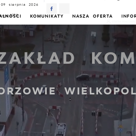
 09 sierpnia 2026
znie
27°C
ALNOŚCI
KOMUNIKATY
NASZA OFERTA
INFO
 ZAKŁAD KOM
ORZOWIE WIELKOPOL