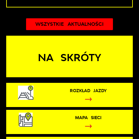
WSZYSTKIE AKTUALNOŚCI
NA SKRÓTY
ROZKŁAD JAZDY
MAPA SIECI