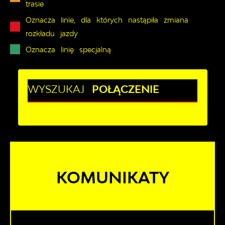
trasie
Oznacza linie, dla których nastąpiła zmiana
rozkładu jazdy
Oznacza linię specjalną
WYSZUKAJ
POŁĄCZENIE
KOMUNIKATY