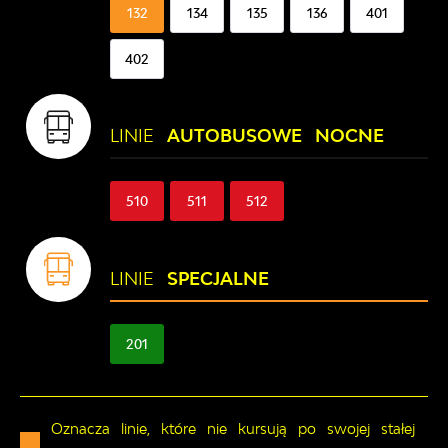
132
134
135
136
401
402
LINIE
AUTOBUSOWE NOCNE
510
511
512
LINIE
SPECJALNE
201
Oznacza linie, które nie kursują po swojej stałej