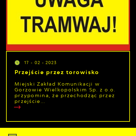
17 - 02 - 2023
Przejście przez torowisko
Miejski Zakład Komunikacji w
Gorzowie Wielkopolskim Sp. z o.o.
przypomina, że przechodząc przez
przejście...