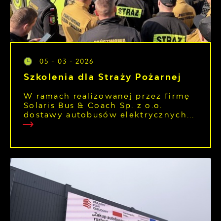
05 - 03 - 2026
Szkolenia dla Straży Pożarnej
W ramach realizowanej przez firmę
Solaris Bus & Coach Sp. z o.o.
dostawy autobusów elektrycznych...