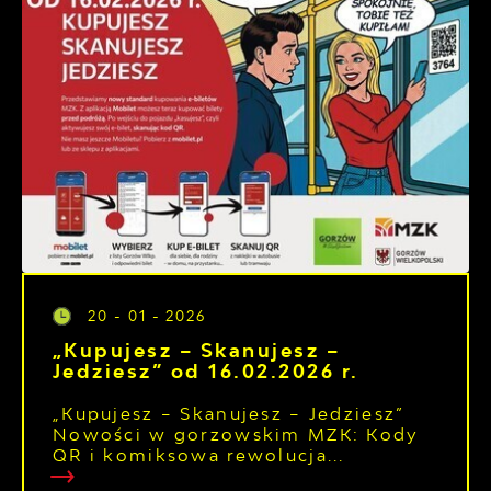
20 - 01 - 2026
„Kupujesz – Skanujesz –
Jedziesz” od 16.02.2026 r.
„Kupujesz – Skanujesz – Jedziesz”
Nowości w gorzowskim MZK: Kody
QR i komiksowa rewolucja...