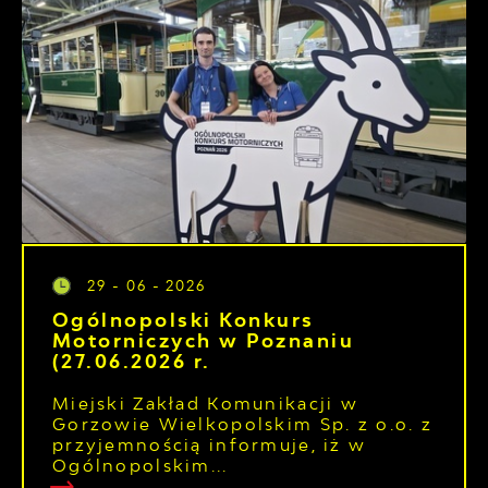
29 - 06 - 2026
Ogólnopolski Konkurs
Motorniczych w Poznaniu
(27.06.2026 r.
Miejski Zakład Komunikacji w
Gorzowie Wielkopolskim Sp. z o.o. z
przyjemnością informuje, iż w
Ogólnopolskim...