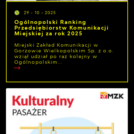
29 - 10 - 2025
Ogólnopolski Ranking
Przedsiębiorstw Komunikacji
Miejskiej za rok 2025
Miejski Zakład Komunikacji w
Gorzowie Wielkopolskim Sp. z o.o.
wziął udział po raz kolejny w
Ogólnopolskim...