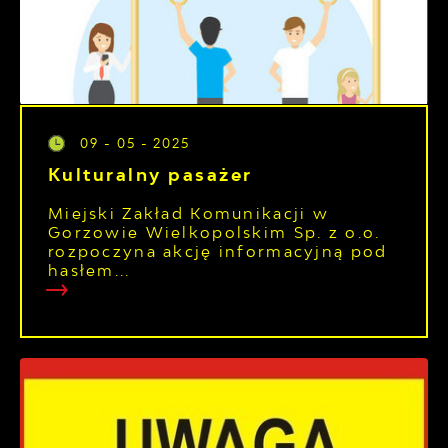
09 - 05 - 2025
Kulturalny pasażer
Miejski Zakład Komunikacji w
Gorzowie Wielkopolskim Sp. z o.o.
rozpoczyna akcję informacyjną pod
hasłem...