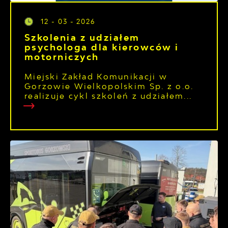
12 - 03 - 2026
Szkolenia z udziałem
psychologa dla kierowców i
motorniczych
Miejski Zakład Komunikacji w
Gorzowie Wielkopolskim Sp. z o.o.
realizuje cykl szkoleń z udziałem...