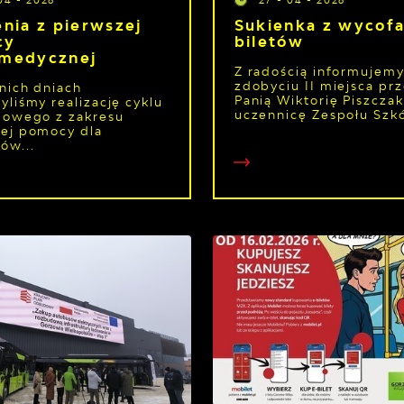
enia z pierwszej
Sukienka z wycof
cy
biletów
medycznej
Z radością informujemy
zdobyciu II miejsca pr
nich dniach
Panią Wiktorię Piszczak
yliśmy realizację cyklu
uczennicę Zespołu Szkół
iowego z zakresu
ej pomocy dla
ów...