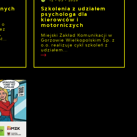
anych
Szkolenia z udziałem
psychologa dla
kierowców i
 o
motorniczych
zez
,
Miejski Zakład Komunikacji w
...
Gorzowie Wielkopolskim Sp. z
o.o. realizuje cykl szkoleń z
udziałem...