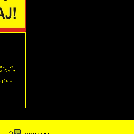
acji w
m Sp. z
jście...