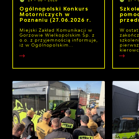
Ogólnopolski Konkurs
Szkol
Motorniczych w
pomo
Poznaniu (27.06.2026 r.
przed
Miejski Zakład Komunikacji w
W ostat
Gorzowie Wielkopolskim Sp. z
zakończ
o.o. z przyjemnością informuje,
szkolen
iż w Ogólnopolskim...
pierwsz
kierowc