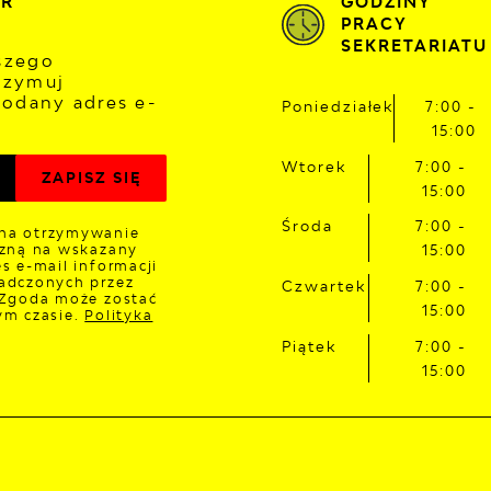
ER
GODZINY
PRACY
SEKRETARIATU
aszego
rzymuj
odany adres e-
Poniedziałek
7:00 -
15:00
Wtorek
7:00 -
15:00
Środa
7:00 -
na otrzymywanie
czną na wskazany
15:00
s e-mail informacji
adczonych przez
Czwartek
7:00 -
 Zgoda może zostać
15:00
ym czasie.
Polityka
Piątek
7:00 -
15:00