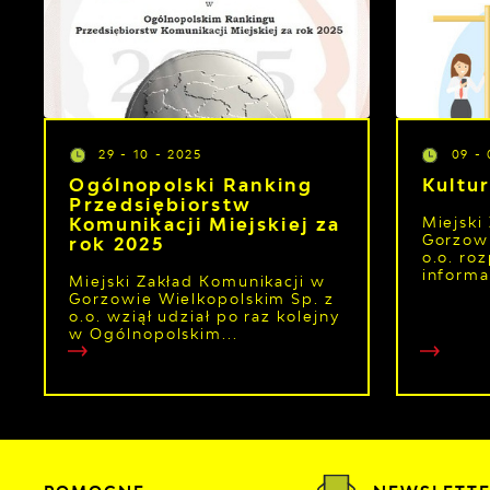
29 - 10 - 2025
09 - 
Ogólnopolski Ranking
Kultu
Przedsiębiorstw
Miejski
Komunikacji Miejskiej za
Gorzowi
rok 2025
o.o. ro
informa
Miejski Zakład Komunikacji w
Gorzowie Wielkopolskim Sp. z
o.o. wziął udział po raz kolejny
w Ogólnopolskim...