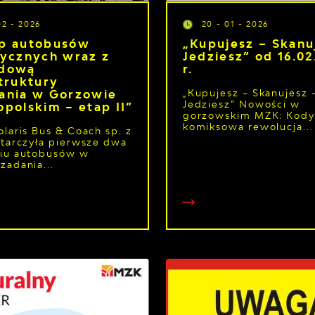
02 - 2026
20 - 01 - 2026
p autobusów
„Kupujesz – Skanu
rycznych wraz z
Jedziesz” od 16.02
udową
r.
struktury
„Kupujesz – Skanujesz 
ania w Gorzowie
Jedziesz” Nowości w
opolskim – etap II”
gorzowskim MZK: Kody
komiksowa rewolucja...
olaris Bus & Coach sp. z
starczyła pierwsze dwa
miu autobusów w
zadania...