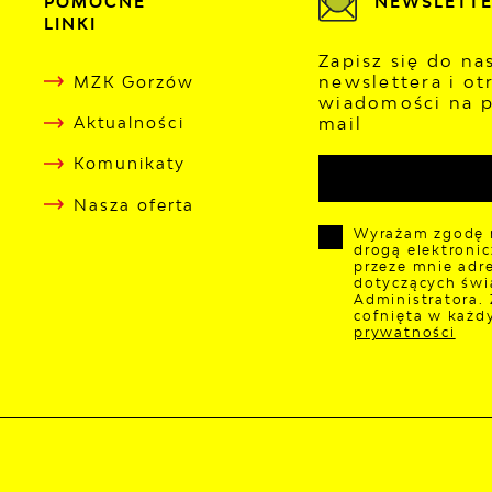
POMOCNE
NEWSLETT
LINKI
Zapisz się do n
newslettera i ot
MZK Gorzów
wiadomości na p
mail
Aktualności
Komunikaty
Nasza oferta
Wyrażam zgodę 
drogą elektroni
przeze mnie adre
dotyczących świ
Administratora.
cofnięta w każd
prywatności