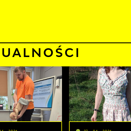
06 sierpnia 2026
murno
24°C
TUALNOŚCI
KOMUNIKATY
NASZA OFERTA
INF
TUALNOŚCI
04 - 2026
27 - 04 - 2026