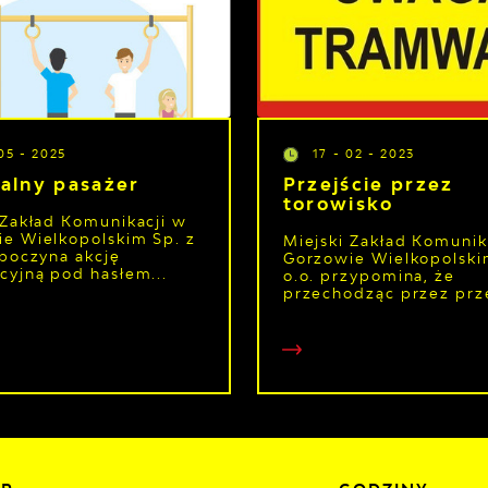
05 - 2025
17 - 02 - 2023
ralny pasażer
Przejście przez
torowisko
 Zakład Komunikacji w
e Wielkopolskim Sp. z
Miejski Zakład Komunik
zpoczyna akcję
Gorzowie Wielkopolski
cyjną pod hasłem...
o.o. przypomina, że
przechodząc przez prze