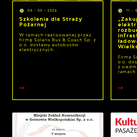
05 - 03 - 2026
11 - 
Szkolenia dla Straży
„Zaku
Pożarnej
elekt
rozb
W ramach realizowanej przez
infra
firmę Solaris Bus & Coach Sp. z
ładow
o.o. dostawy autobusów
Wielk
elektrycznych...
Firma S
o.o. do
z sied
ramach 