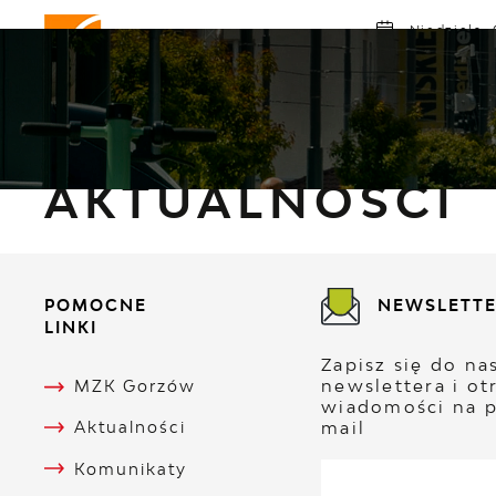
Przejdź do menu.
Przejdź do wyszukiwarki.
Przejdź do treści.
Przejdź do ustawień wielkości czcionki.
Włącz wersję kontrastową strony.
Niedziela, 
Słonec
MZK GORZÓW
ROZKŁAD JAZDY
AK
Strona główna
Aktualności
Aktualnosci
AKTUALNOSCI
POMOCNE
NEWSLETT
LINKI
Zapisz się do n
newslettera i ot
MZK Gorzów
wiadomości na p
mail
Aktualności
Komunikaty