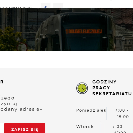
09 sierpnia 2026
znie
27°C
TUALNOŚCI
KOMUNIKATY
NASZA OFERTA
INF
ER
GODZINY
PRACY
SEKRETARIATU
aszego
rzymuj
odany adres e-
Poniedziałek
7:00 -
15:00
Wtorek
7:00 -
15:00