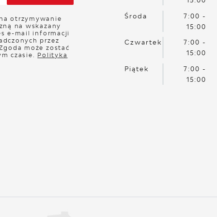
Środa
7:00 -
na otrzymywanie
czną na wskazany
15:00
s e-mail informacji
adczonych przez
Czwartek
7:00 -
 Zgoda może zostać
15:00
ym czasie.
Polityka
Piątek
7:00 -
15:00