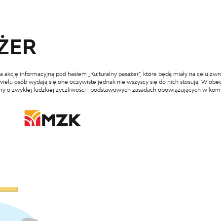
ŻER
a akcję informacyjną pod hasłem „Kulturalny pasażer”, które będą miały na celu 
ielu osób wydają się one oczywiste jednak nie wszyscy się do nich stosują. W obec
y o zwykłej ludzkiej życzliwości i podstawowych zasadach obowiązujących w komu