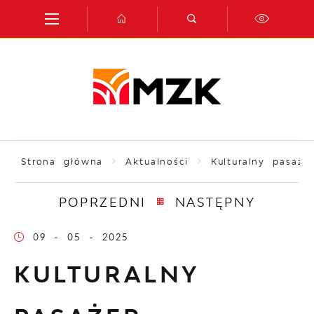
Przejdź do menu.
Przejdź do wyszukiwarki.
Przejdź do treści.
Przejdź do ustawień wielkości czcionki.
Włącz wersję kontrastową strony.
Strona główna
Aktualności
Kulturalny pasażer
POPRZEDNI
NASTĘPNY
09 - 05 - 2025
KULTURALNY