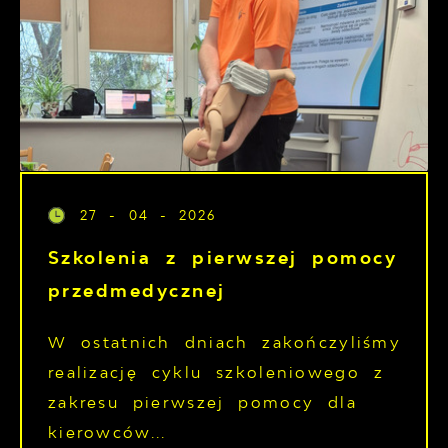
27 - 04 - 2026
Szkolenia z pierwszej pomocy
przedmedycznej
W ostatnich dniach zakończyliśmy
realizację cyklu szkoleniowego z
zakresu pierwszej pomocy dla
kierowców...