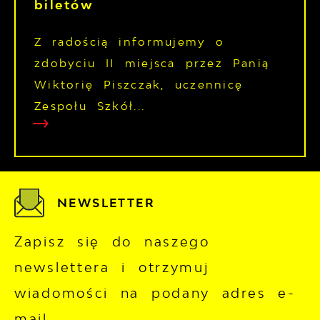
biletów
Z radością informujemy o
zdobyciu II miejsca przez Panią
Wiktorię Piszczak, uczennicę
Zespołu Szkół...
NEWSLETTER
Zapisz się do naszego
newslettera i otrzymuj
wiadomości na podany adres e-
mail