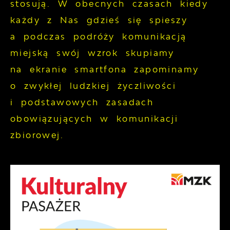
stosują. W obecnych czasach kiedy
każdy z Nas gdzieś się spieszy
a podczas podróży komunikacją
miejską swój wzrok skupiamy
na ekranie smartfona zapominamy
o zwykłej ludzkiej życzliwości
i podstawowych zasadach
obowiązujących w komunikacji
zbiorowej.