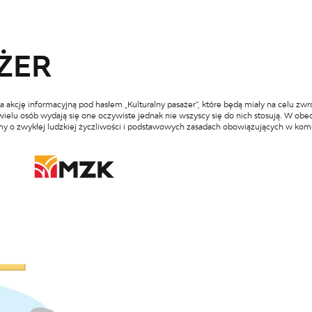
ŻER
a akcję informacyjną pod hasłem „Kulturalny pasażer”, które będą miały na celu 
ielu osób wydają się one oczywiste jednak nie wszyscy się do nich stosują. W obec
y o zwykłej ludzkiej życzliwości i podstawowych zasadach obowiązujących w komu