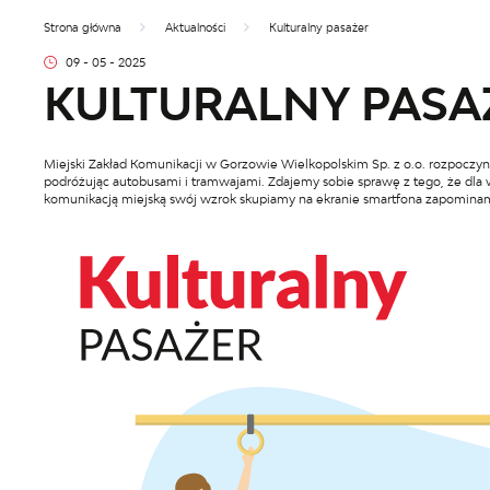
Strona główna
Aktualności
Kulturalny pasażer
09 - 05 - 2025
KULTURALNY PASA
Miejski Zakład Komunikacji w Gorzowie Wielkopolskim Sp. z o.o. rozpoczyn
podróżując autobusami i tramwajami. Zdajemy sobie sprawę z tego, że dla w
komunikacją miejską swój wzrok skupiamy na ekranie smartfona zapominam