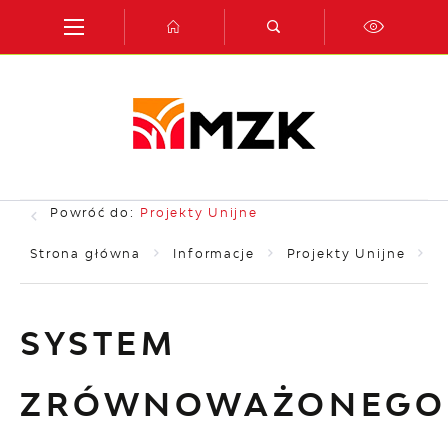
Przejdź do menu.
Przejdź do wyszukiwarki.
Przejdź do treści.
Przejdź do ustawień wielkości czcionki.
Włącz wersję kontrastową strony.
Powróć do:
Projekty Unijne
Strona główna
Informacje
Projekty Unijne
S
SYSTEM
ZRÓWNOWAŻONEGO