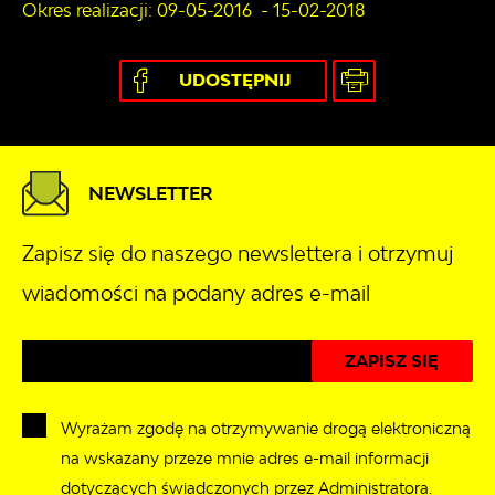
Okres realizacji: 09-05-2016 - 15-02-2018
UDOSTĘPNIJ
NEWSLETTER
Zapisz się do naszego newslettera i otrzymuj
wiadomości na podany adres e-mail
Wyrażam zgodę na otrzymywanie drogą elektroniczną
na wskazany przeze mnie adres e-mail informacji
dotyczących świadczonych przez Administratora.