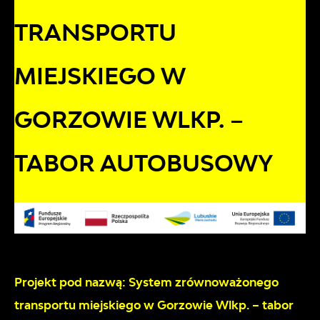
TRANSPORTU
MIEJSKIEGO W
GORZOWIE WLKP. –
TABOR AUTOBUSOWY
Projekt pod nazwą: System zrównoważonego
transportu miejskiego w Gorzowie Wlkp. – tabor