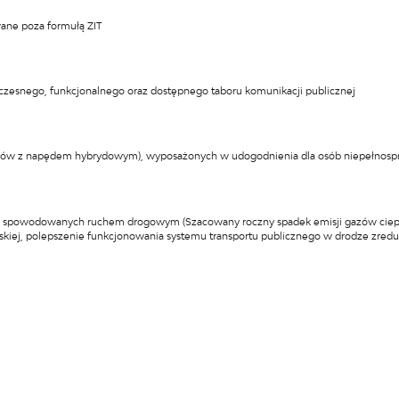
owane poza formułą ZIT
esnego, funkcjonalnego oraz dostępnego taboru komunikacji publicznej
sów z napędem hybrydowym), wyposażonych w udogodnienia dla osób niepełnosp
a spowodowanych ruchem drogowym (Szacowany roczny spadek emisji gazów cieplarn
ejskiej, polepszenie funkcjonowania systemu transportu publicznego w drodze zre