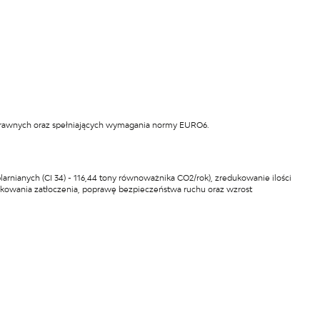
rawnych oraz spełniających wymagania normy EURO6.
ianych (CI 34) - 116,44 tony równoważnika CO2/rok), zredukowanie ilości
dukowania zatłoczenia, poprawę bezpieczeństwa ruchu oraz wzrost