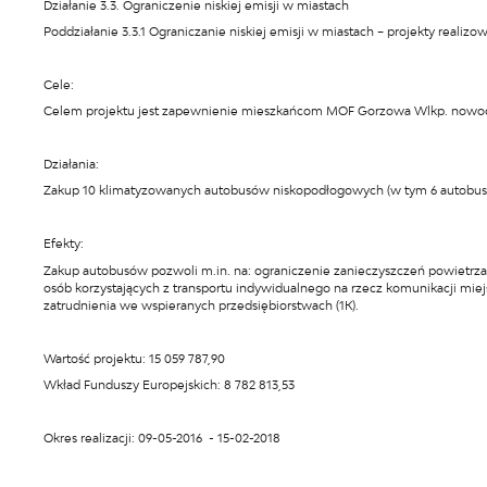
Działanie 3.3. Ograniczenie niskiej emisji w miastach
Poddziałanie 3.3.1 Ograniczanie niskiej emisji w miastach – projekty realiz
Cele:
Celem projektu jest zapewnienie mieszkańcom MOF Gorzowa Wlkp. nowocz
Działania:
Zakup 10 klimatyzowanych autobusów niskopodłogowych (w tym 6 autobu
Efekty:
Zakup autobusów pozwoli m.in. na: ograniczenie zanieczyszczeń powietrz
osób korzystających z transportu indywidualnego na rzecz komunikacji mi
zatrudnienia we wspieranych przedsiębiorstwach (1K).
Wartość projektu: 15 059 787,90
Wkład Funduszy Europejskich: 8 782 813,53
Okres realizacji: 09-05-2016 - 15-02-2018