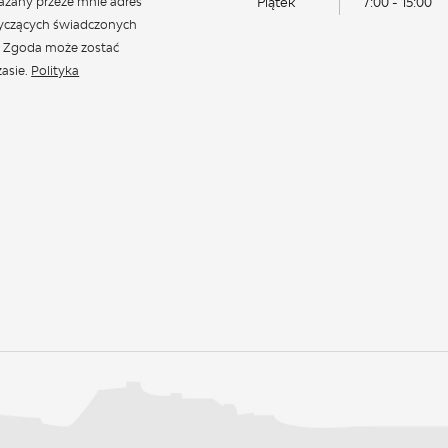
azany przeze mnie adres
Piątek
7:00 - 15:00
tyczących świadczonych
. Zgoda może zostać
asie.
Polityka