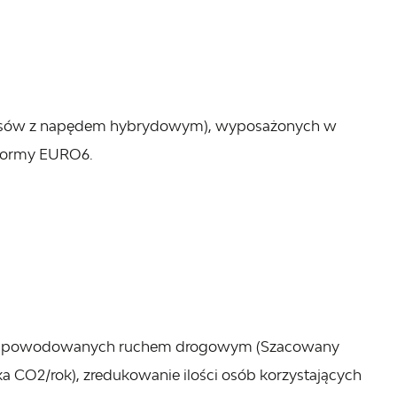
busów z napędem hybrydowym), wyposażonych w
 normy EURO6.
rza spowodowanych ruchem drogowym (Szacowany
ka CO2/rok), zredukowanie ilości osób korzystających