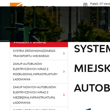
Przejdź do menu.
Przejdź do wyszukiwarki.
Przejdź do treści.
Przejdź do ustawień wielkości czcionki.
Włącz wersję kontrastową strony.
Piątek, 07 sier
Pochmu
MZK GORZÓW
ROZK
Powróć do:
Projekty Unijne
Strona główna
Inform
PROJEKTY UNIJNE
SYST
SYSTEM ZRÓWNOWAŻONEGO
TRANSPORTU MIEJSKIEGO
MIEJS
ZAKUP AUTOBUSÓW
ELEKTRYCZNYCH WRAZ Z
ROZBUDOWĄ INFRASTRUKTURY
ŁADOWANIA
AUTO
ZAKUP NOWYCH AUTOBUSÓW
ELEKTRYCZNYCH WRAZ Z
NIEZBĘDNĄ INFRASTRUKTURĄ
ŁADOWANIA