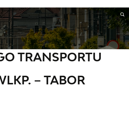
A
INFORMACJE
WNIOSKI I REKLAMACJE
KONTAKT
owie Wlkp. – tabor autobusowy
O TRANSPORTU
LKP. – TABOR