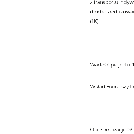
z transportu indyw
drodze zredukowan
(1K).
Wartość projektu: 
Wkład Funduszy Eur
Okres realizacji: 0