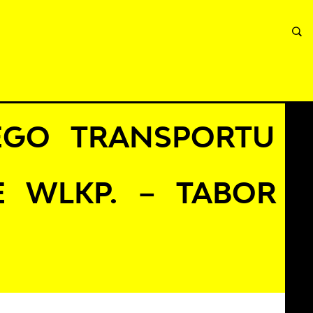
INFORMACJE
WNIOSKI I REKLAMACJE
KONTAKT
w Gorzowie Wlkp. – tabor autobusowy
GO TRANSPORTU
 WLKP. – TABOR