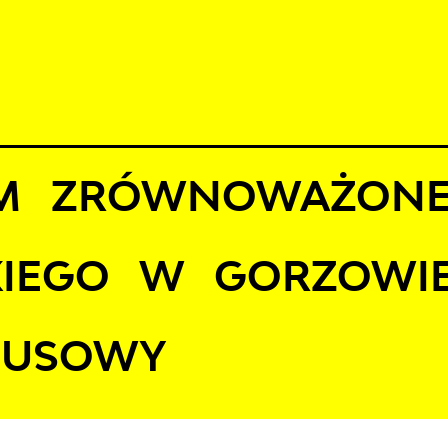
erpnia 2026
D JAZDY
AKTUALNOŚCI
KOMUNIKATY
NASZA OFERTA
18°C
macje
Projekty Unijne
System zrównoważonego transportu miejskiego 
EM ZRÓWNOWAŻONE
KIEGO W GORZOWIE
BUSOWY