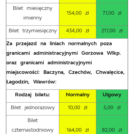
Bilet miesięczny
154,00 zł
77,00 zł
imienny
Bilet trzymiesięczny
434,00 zł
217,00 zł
Za przejazd na liniach normalnych poza
granicami administracyjnymi Gorzowa Wlkp.
oraz granicami administracyjnymi
miejscowości: Baczyna, Czechów, Chwalęcice,
Łagodzin, Wawrów:
Rodzaj biletu:
Normalny
Ulgowy
Bilet jednorazowy
10,00 zł
5,00 zł
Bilet
czternastodniowy
164,00 zł
82,00 zł