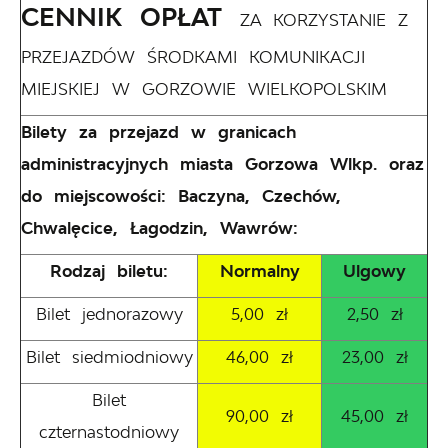
CENNIK OPŁAT
ZA KORZYSTANIE Z
PRZEJAZDÓW ŚRODKAMI KOMUNIKACJI
MIEJSKIEJ W GORZOWIE WIELKOPOLSKIM
Bilety za przejazd w granicach
administracyjnych miasta Gorzowa Wlkp. oraz
do miejscowości: Baczyna, Czechów,
Chwalęcice, Łagodzin, Wawrów:
Rodzaj biletu:
Normalny
Ulgowy
Bilet jednorazowy
5,00 zł
2,50 zł
Bilet siedmiodniowy
46,00 zł
23,00 zł
Bilet
90,00 zł
45,00 zł
czternastodniowy