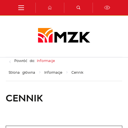
Przejdź do menu.
Przejdź do wyszukiwarki.
Przejdź do treści.
Przejdź do ustawień wielkości czcionki.
Włącz wersję kontrastową strony.
Powróć do:
Informacje
Strona główna
Informacje
Cennik
CENNIK