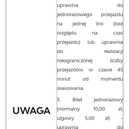
uprawnia do
jednorazowego przejazdu
na jednej linii (bez
względu na czas
przejazdu) lub uprawnia
do realizacji
nieograniczonej liczby
przejazdów w czasie 45
minut od momentu
skasowania.
Bilet jednorazowy
UWAGA
(normalny 10,00 zł,
ulgowy 5,00 zł) -
uprawnia do