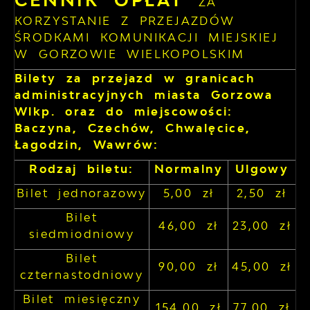
CENNIK OPŁAT
ZA
KORZYSTANIE Z PRZEJAZDÓW
ŚRODKAMI KOMUNIKACJI MIEJSKIEJ
W GORZOWIE WIELKOPOLSKIM
Bilety za przejazd w granicach
administracyjnych miasta Gorzowa
Wlkp. oraz do miejscowości:
Baczyna, Czechów, Chwalęcice,
Łagodzin, Wawrów:
Rodzaj biletu:
Normalny
Ulgowy
Bilet jednorazowy
5,00 zł
2,50 zł
Bilet
46,00 zł
23,00 zł
siedmiodniowy
Bilet
90,00 zł
45,00 zł
czternastodniowy
Bilet miesięczny
154,00 zł
77,00 zł