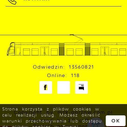
Odwiedzin: 13560821
Online: 118
Strona korzysta z plików cookies w
Copyright by mzk-gorzow.com.pl
celu realizacji usług. Możesz określić
Powered by
2ClickPortal
OK
warunki przechowywania lub dostępu
- Portale nowej generacji
do plików cookies w Twojej