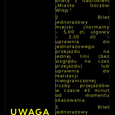
bilety z nadrukiem
„Miasto Gorzów
Wlkp.”.
Bilet
jednorazowy
miejski (normalny
– 5,00 zł, ulgowy
– 2,50 zł) –
uprawnia do
jednorazowego
przejazdu na
jednej linii (bez
względu na czas
przejazdu) lub
uprawnia do
realizacji
nieograniczonej
liczby przejazdów
w czasie 45 minut
od momentu
skasowania.
Bilet
UWAGA
jednorazowy