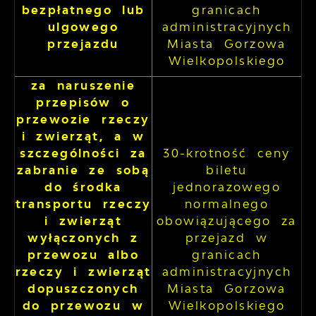
bezpłatnego lub
granicach
ulgowego
administracyjnych
przejazdu
Miasta Gorzowa
Wielkopolskiego
za naruszenie
przepisów o
przewozie rzeczy
i zwierząt, a w
szczególności za
30-krotność ceny
zabranie ze sobą
biletu
do środka
jednorazowego
transportu rzeczy
normalnego
i zwierząt
obowiązującego za
wyłączonych z
przejazd w
przewozu albo
granicach
rzeczy i zwierząt
administracyjnych
dopuszczonych
Miasta Gorzowa
do przewozu w
Wielkopolskiego