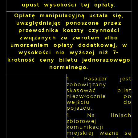
upust wysokości tej opłaty.
Opłatę manipulacyjną ustala się,
uwzględniając ponoszone przez
przewoźnika koszty czynności
związanych ze zwrotem albo
umorzeniem opłaty dodatkowej, w
wysokości nie wyższej niż 7-
krotność ceny biletu jednorazowego
normalnego.
Pasażer jest
zobowiązany
skasować bilet
niezwłocznie po
wejściu do
pojazdu.
Na liniach
zbiorowej
komunikacji
miejskiej ważne są