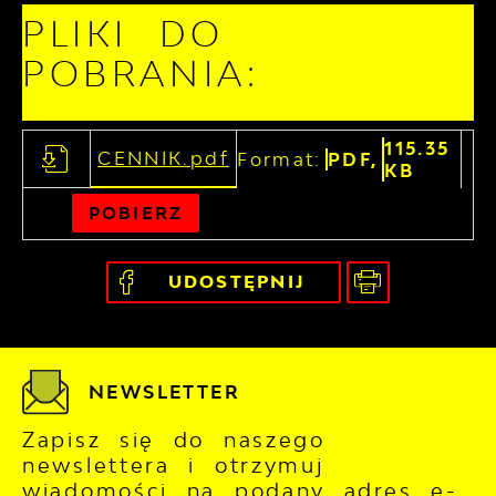
PLIKI DO
POBRANIA:
115.35
CENNIK.pdf
Format:
PDF,
KB
POBIERZ
UDOSTĘPNIJ
NEWSLETTER
Zapisz się do naszego
newslettera i otrzymuj
wiadomości na podany adres e-