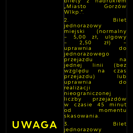
bilety z nadrukiem
„Miasto Gorzów
Wlkp.”.
Bilet
jednorazowy
miejski (normalny
– 5,00 zł, ulgowy
– 2,50 zł) –
uprawnia do
jednorazowego
przejazdu na
jednej linii (bez
względu na czas
przejazdu) lub
uprawnia do
realizacji
nieograniczonej
liczby przejazdów
w czasie 45 minut
od momentu
skasowania.
UWAGA
Bilet
jednorazowy