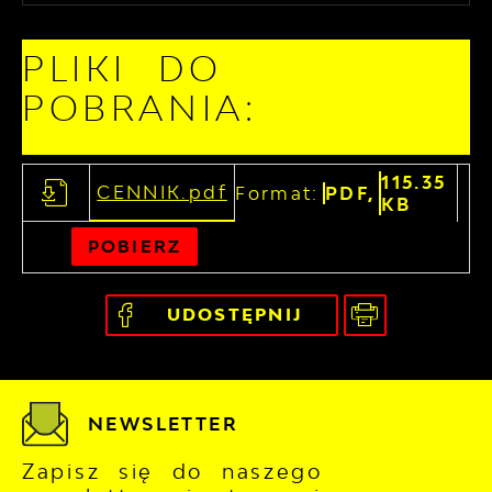
PLIKI DO
POBRANIA:
115.35
CENNIK.pdf
Format:
PDF,
KB
POBIERZ
UDOSTĘPNIJ
NEWSLETTER
Zapisz się do naszego