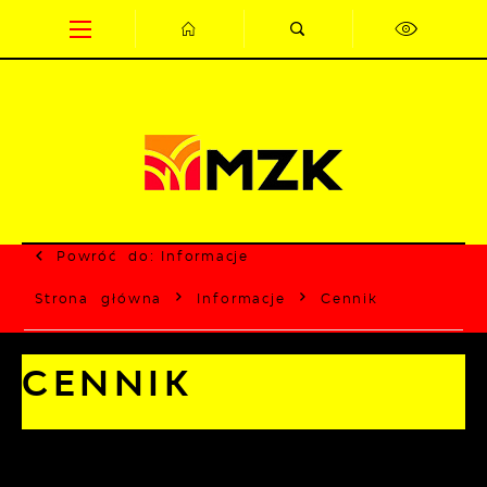
Przejdź do menu.
Przejdź do wyszukiwarki.
Przejdź do treści.
Przejdź do ustawień wielkości czcionki.
Wyłącz wersję kontrastową strony.
Powróć do:
Informacje
Strona główna
Informacje
Cennik
CENNIK