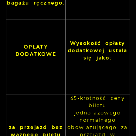
bagażu ręcznego.
Wysokość opłaty
OPŁATY
dodatkowej ustala
DODATKOWE
się jako:
65-krotność ceny
biletu
jednorazowego
normalnego
za przejazd bez
obowiązującego za
ważnego biletu
przejazd w