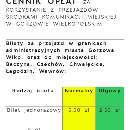
CENNIK OPŁAT
ZA
KORZYSTANIE Z PRZEJAZDÓW
ŚRODKAMI KOMUNIKACJI MIEJSKIEJ
W GORZOWIE WIELKOPOLSKIM
Bilety za przejazd w granicach
administracyjnych miasta Gorzowa
Wlkp. oraz do miejscowości:
Baczyna, Czechów, Chwalęcice,
Łagodzin, Wawrów:
Rodzaj biletu:
Normalny
Ulgowy
Bilet jednorazowy
5,00 zł
2,50 zł
Bilet