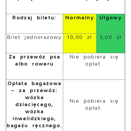
Rodzaj biletu:
Normalny
Ulgowy
Bilet jednorazowy
10,00 zł
5,00 zł
Za przewóz psa
Nie pobiera się
albo roweru
opłat.
Opłata bagażowa
– za przewóz:
wózka
Nie pobiera się
dziecięcego,
opłat.
wózka
inwalidzkiego,
bagażu ręcznego.