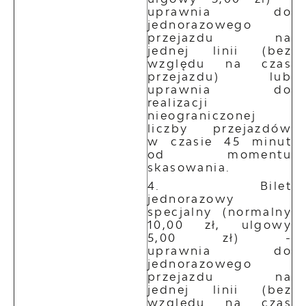
uprawnia do
jednorazowego
przejazdu na
jednej linii (bez
względu na czas
przejazdu) lub
uprawnia do
realizacji
nieograniczonej
liczby przejazdów
w czasie 45 minut
od momentu
skasowania.
Bilet
jednorazowy
specjalny (normalny
10,00 zł, ulgowy
5,00 zł) -
uprawnia do
jednorazowego
przejazdu na
jednej linii (bez
względu na czas