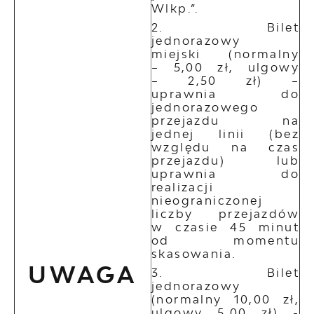
Wlkp.”.
Bilet
jednorazowy
miejski (normalny
– 5,00 zł, ulgowy
– 2,50 zł) –
uprawnia do
jednorazowego
przejazdu na
jednej linii (bez
względu na czas
przejazdu) lub
uprawnia do
realizacji
nieograniczonej
liczby przejazdów
w czasie 45 minut
od momentu
skasowania.
UWAGA
Bilet
jednorazowy
(normalny 10,00 zł,
ulgowy 5,00 zł) -