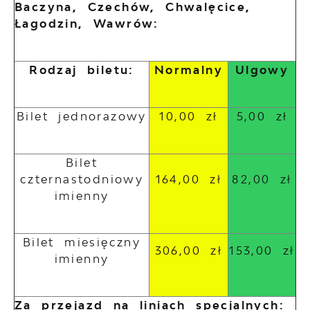
Baczyna, Czechów, Chwalęcice,
Łagodzin, Wawrów:
Rodzaj biletu:
Normalny
Ulgowy
Bilet jednorazowy
10,00 zł
5,00 zł
Bilet
czternastodniowy
164,00 zł
82,00 zł
imienny
Bilet miesięczny
306,00 zł
153,00 zł
imienny
Za przejazd na liniach specjalnych: