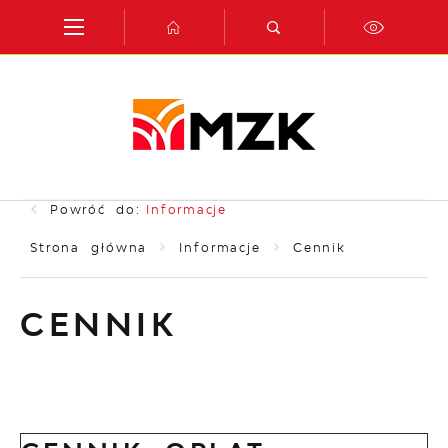
Przejdź do menu.
Przejdź do wyszukiwarki.
Przejdź do treści.
Przejdź do ustawień wielkości czcionki.
Włącz wersję kontrastową strony.
Powróć do:
Informacje
Strona główna
Informacje
Cennik
CENNIK