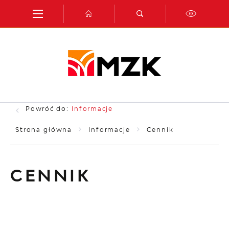
Przejdź do menu.
Przejdź do wyszukiwarki.
Przejdź do treści.
Przejdź do ustawień wielkości czcionki.
Włącz wersję kontrastową strony.
Powróć do:
Informacje
Strona główna
Informacje
Cennik
CENNIK