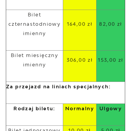
Bilet
czternastodniowy
164,00 zł
82,00 zł
imienny
Bilet miesięczny
306,00 zł
153,00 zł
imienny
Za przejazd na liniach specjalnych:
Rodzaj biletu:
Normalny
Ulgowy
Bilet jednorazowy
10,00 zł
5,00 zł