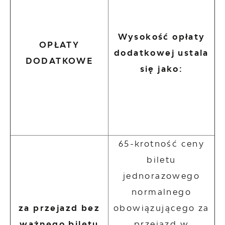
Wysokość opłaty
OPŁATY
dodatkowej ustala
DODATKOWE
się jako:
65-krotność ceny
biletu
jednorazowego
normalnego
za przejazd bez
obowiązującego za
ważnego biletu
przejazd w