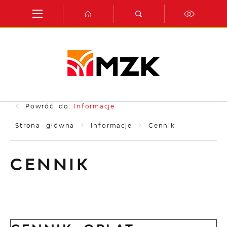
Przejdź do menu.
Przejdź do wyszukiwarki.
Przejdź do treści.
Przejdź do ustawień wielkości czcionki.
Włącz wersję kontrastową strony.
Powróć do:
Informacje
Strona główna
Informacje
Cennik
CENNIK