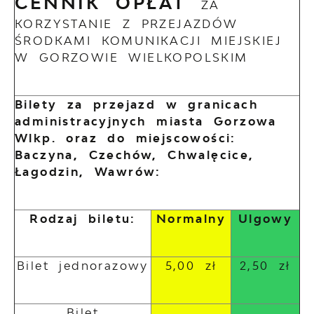
CENNIK OPŁAT
ZA
KORZYSTANIE Z PRZEJAZDÓW
ŚRODKAMI KOMUNIKACJI MIEJSKIEJ
W GORZOWIE WIELKOPOLSKIM
Bilety za przejazd w granicach
administracyjnych miasta Gorzowa
Wlkp. oraz do miejscowości:
Baczyna, Czechów, Chwalęcice,
Łagodzin, Wawrów:
Rodzaj biletu:
Normalny
Ulgowy
Bilet jednorazowy
5,00 zł
2,50 zł
Bilet