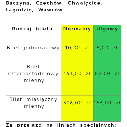
Baczyna, Czechów, Chwalęcice,
Łagodzin, Wawrów:
Rodzaj biletu:
Normalny
Ulgowy
Bilet jednorazowy
10,00 zł
5,00 zł
Bilet
czternastodniowy
164,00 zł
82,00 zł
imienny
Bilet miesięczny
306,00 zł
153,00 zł
imienny
Za przejazd na liniach specjalnych: