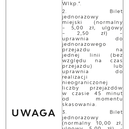
Wlkp.”.
Bilet
jednorazowy
miejski (normalny
– 5,00 zł, ulgowy
– 2,50 zł) –
uprawnia do
jednorazowego
przejazdu na
jednej linii (bez
względu na czas
przejazdu) lub
uprawnia do
realizacji
nieograniczonej
liczby przejazdów
w czasie 45 minut
od momentu
skasowania.
UWAGA
Bilet
jednorazowy
(normalny 10,00 zł,
ulgowy 5,00 zł) -