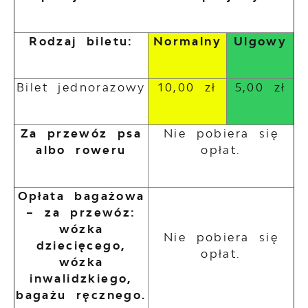
Rodzaj biletu:
Normalny
Ulgowy
Bilet jednorazowy
10,00 zł
5,00 zł
Za przewóz psa
Nie pobiera się
albo roweru
opłat.
Opłata bagażowa
– za przewóz:
wózka
Nie pobiera się
dziecięcego,
opłat.
wózka
inwalidzkiego,
bagażu ręcznego.