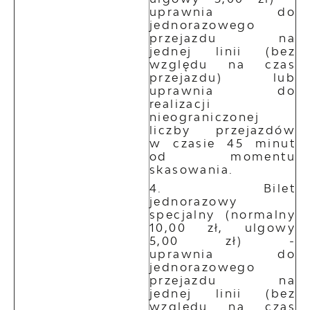
uprawnia do
jednorazowego
przejazdu na
jednej linii (bez
względu na czas
przejazdu) lub
uprawnia do
realizacji
nieograniczonej
liczby przejazdów
w czasie 45 minut
od momentu
skasowania.
Bilet
jednorazowy
specjalny (normalny
10,00 zł, ulgowy
5,00 zł) -
uprawnia do
jednorazowego
przejazdu na
jednej linii (bez
względu na czas