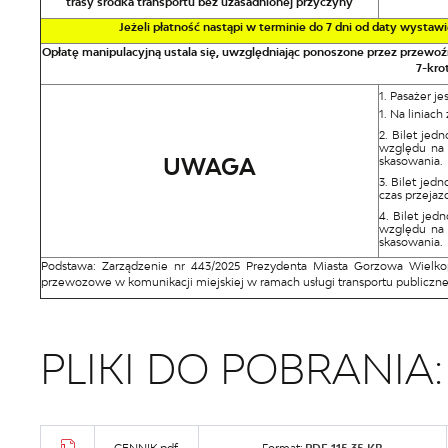
trasy środka transportu bez uzasadnionej przyczyny
Jeżeli płatność nastąpi w terminie do 7 dni od daty wysta
Opłatę manipulacyjną ustala się, uwzględniając ponoszone przez przewo
7-kro
Pasażer je
Na liniach
Bilet jedn
względu na 
UWAGA
skasowania.
Bilet jedn
czas przejaz
Bilet jed
względu na 
skasowania.
Podstawa: Zarządzenie nr 443/2025 Prezydenta Miasta Gorzowa Wielkop
przewozowe w komunikacji miejskiej w ramach usługi transportu publiczn
PLIKI DO POBRANIA: