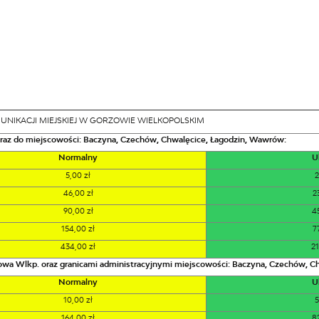
UNIKACJI MIEJSKIEJ W GORZOWIE WIELKOPOLSKIM
oraz do miejscowości: Baczyna, Czechów, Chwalęcice, Łagodzin, Wawrów:
Normalny
U
5,00 zł
2
46,00 zł
2
90,00 zł
4
154,00 zł
7
434,00 zł
21
zowa Wlkp. oraz granicami administracyjnymi miejscowości: Baczyna, Czechów, C
Normalny
U
10,00 zł
5
164,00 zł
8