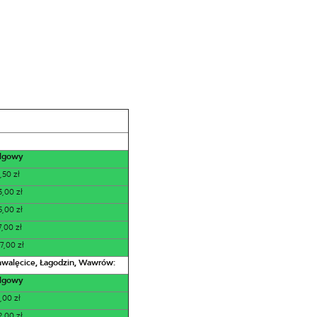
lgowy
,50 zł
3,00 zł
5,00 zł
7,00 zł
7,00 zł
hwalęcice, Łagodzin, Wawrów:
lgowy
,00 zł
2,00 zł