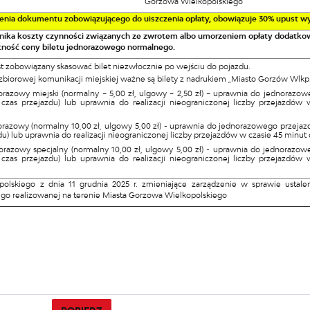
Gorzowa Wielkopolskiego
wienia dokumentu zobowiązującego do uiszczenia opłaty, obowiązuje 30% upust wys
źnika koszty czynności związanych ze zwrotem albo umorzeniem opłaty dodatkow
tność ceny biletu jednorazowego normalnego.
st zobowiązany skasować bilet niezwłocznie po wejściu do pojazdu.
 zbiorowej komunikacji miejskiej ważne są bilety z nadrukiem „Miasto Gorzów Wlkp.
orazowy miejski (normalny – 5,00 zł, ulgowy – 2,50 zł) – uprawnia do jednorazowe
czas przejazdu) lub uprawnia do realizacji nieograniczonej liczby przejazdó
orazowy (normalny 10,00 zł, ulgowy 5,00 zł) - uprawnia do jednorazowego przejazd
du) lub uprawnia do realizacji nieograniczonej liczby przejazdów w czasie 45 min
norazowy specjalny (normalny 10,00 zł, ulgowy 5,00 zł) - uprawnia do jednorazowe
czas przejazdu) lub uprawnia do realizacji nieograniczonej liczby przejazdó
olskiego z dnia 11 grudnia 2025 r. zmieniające zarządzenie w sprawie ustale
ego realizowanej na terenie Miasta Gorzowa Wielkopolskiego