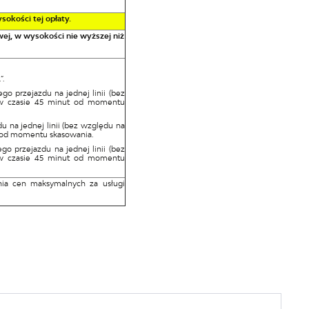
okości tej opłaty.
ej, w wysokości nie wyższej niż
”.
go przejazdu na jednej linii (bez
w w czasie 45 minut od momentu
u na jednej linii (bez względu na
ut od momentu skasowania.
go przejazdu na jednej linii (bez
w w czasie 45 minut od momentu
nia cen maksymalnych za usługi