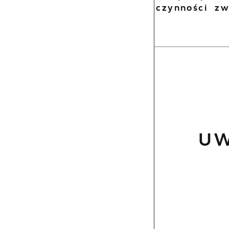
czynności z
U