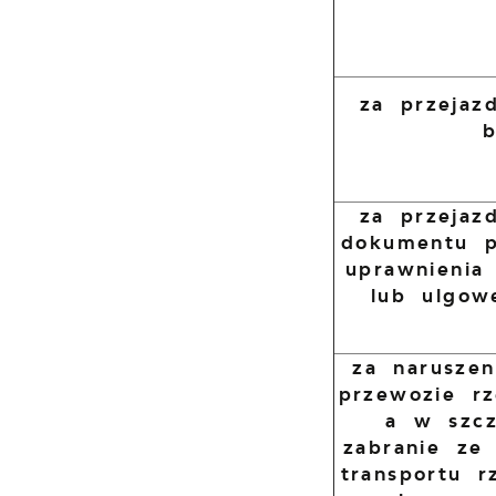
za przejaz
b
za przejaz
dokumentu p
uprawnienia
lub ulgow
za narusze
przewozie rz
a w szcz
zabranie ze
transportu r