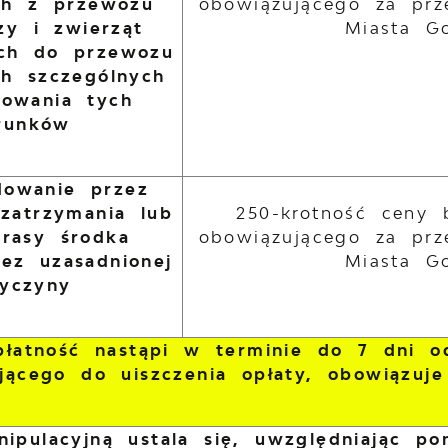
ch z przewozu
obowiązującego za prz
zy i zwierząt
Miasta G
ch do przewozu
h szczególnych
howania tych
runków
owanie przez
zatrzymania lub
250-krotność ceny 
trasy środka
obowiązującego za prz
bez uzasadnionej
Miasta G
zyczyny
 płatność nastąpi w terminie do 7 dni 
jącego do uiszczenia opłaty, obowiązuje
nipulacyjną ustala się, uwzględniając p