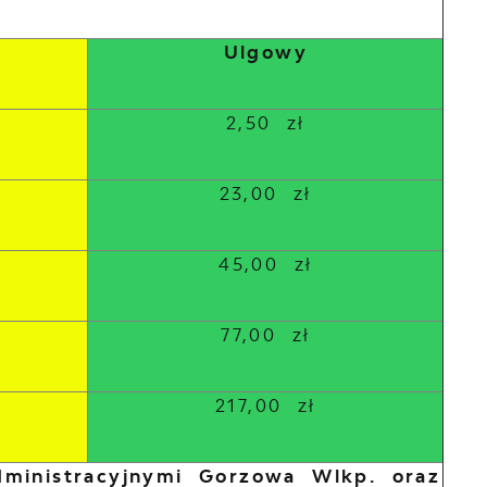
Ulgowy
2,50 zł
23,00 zł
45,00 zł
77,00 zł
217,00 zł
dministracyjnymi Gorzowa Wlkp. oraz