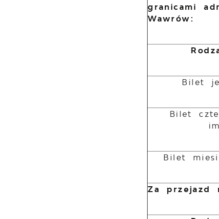
granicami ad
Wawrów:
Rodza
Bilet 
Bilet czt
i
Bilet mies
Za przejazd n