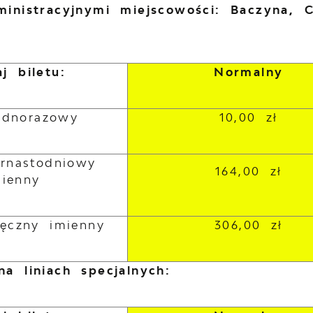
ministracyjnymi miejscowości: Baczyna, 
j biletu:
Normalny
jednorazowy
10,00 zł
ernastodniowy
164,00 zł
mienny
ięczny imienny
306,00 zł
a liniach specjalnych: