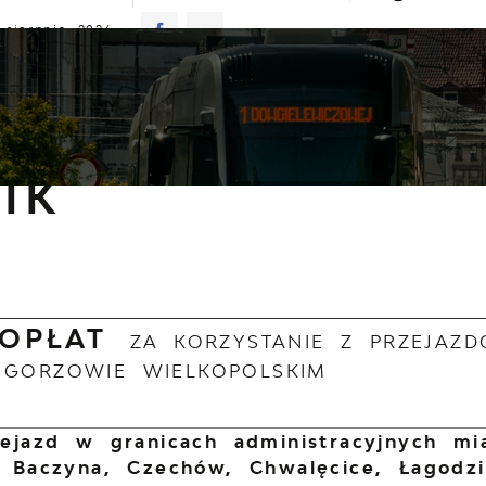
 sierpnia 2026
murno
20°C
ALNOŚCI
KOMUNIKATY
NASZA OFERTA
INFO
nformacje
Cennik
IK
 OPŁAT
ZA KORZYSTANIE Z PRZEJAZ
 GORZOWIE WIELKOPOLSKIM
zejazd w granicach administracyjnych m
: Baczyna, Czechów, Chwalęcice, Łagodz