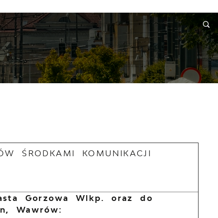
RMACJE
WNIOSKI I REKLAMACJE
KONTAKT
DÓW ŚRODKAMI KOMUNIKACJI
iasta Gorzowa Wlkp. oraz do
in, Wawrów: