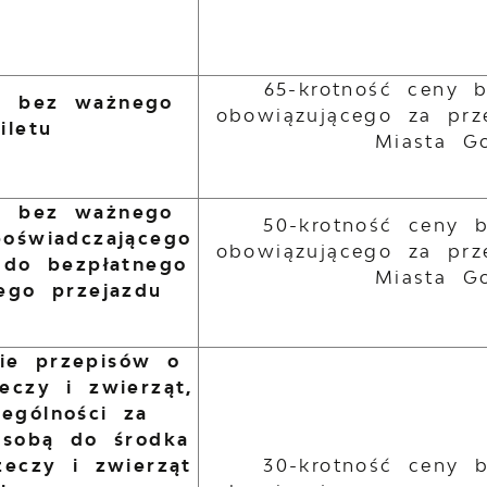
65-krotność ceny 
d bez ważnego
obowiązującego za prz
iletu
Miasta G
d bez ważnego
50-krotność ceny 
oświadczającego
obowiązującego za prz
 do bezpłatnego
Miasta G
ego przejazdu
nie przepisów o
eczy i zwierząt,
ególności za
 sobą do środka
zeczy i zwierząt
30-krotność ceny 