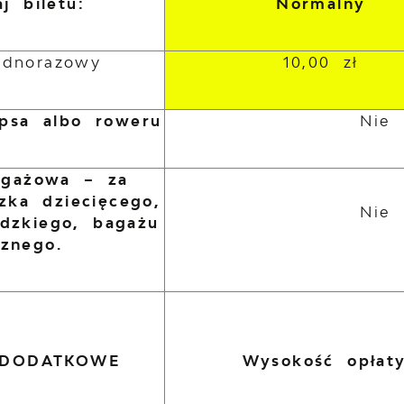
j biletu:
Normalny
jednorazowy
10,00 zł
psa albo roweru
Nie 
agażowa – za
zka dziecięcego,
Nie 
idzkiego, bagażu
cznego.
 DODATKOWE
Wysokość opłaty