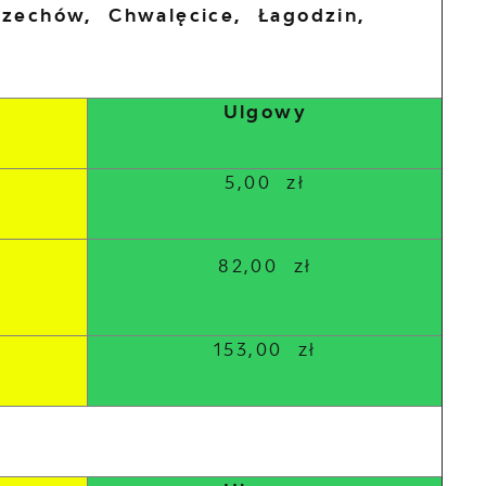
Czechów, Chwalęcice, Łagodzin,
Ulgowy
5,00 zł
82,00 zł
153,00 zł