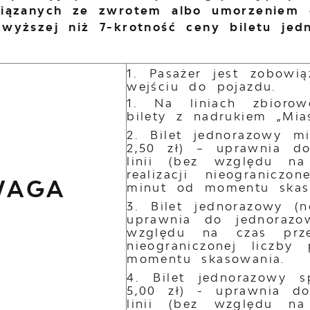
wiązanych ze zwrotem albo umorzeniem 
wyższej niż 7-krotność ceny biletu je
Pasażer jest zobowi
wejściu do pojazdu.
Na liniach zbiorow
bilety z nadrukiem „Mia
Bilet jednorazowy m
2,50 zł) – uprawnia do
linii (bez względu n
realizacji nieogranicz
WAGA
minut od momentu skas
Bilet jednorazowy (
uprawnia do jednorazow
względu na czas prze
nieograniczonej liczb
momentu skasowania.
Bilet jednorazowy s
5,00 zł) - uprawnia do
linii (bez względu n