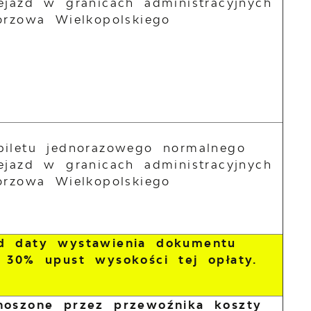
ejazd w granicach administracyjnych
orzowa Wielkopolskiego
biletu jednorazowego normalnego
ejazd w granicach administracyjnych
orzowa Wielkopolskiego
od daty wystawienia dokumentu
 30% upust wysokości tej opłaty.
onoszone przez przewoźnika koszty