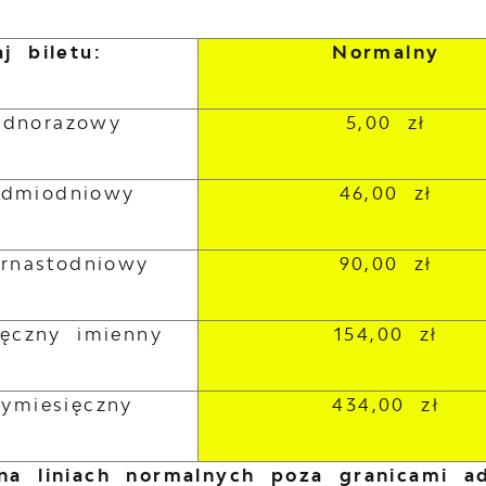
j biletu:
Normalny
jednorazowy
5,00 zł
iedmiodniowy
46,00 zł
ernastodniowy
90,00 zł
ięczny imienny
154,00 zł
zymiesięczny
434,00 zł
na liniach normalnych poza granicami a