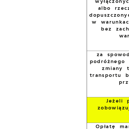
wyłączony
albo rzec
dopuszczony
w warunkac
bez zac
wa
za spowod
podróżnego 
zmiany 
transportu 
pr
Jeżeli
zobowiązu
Opłatę ma