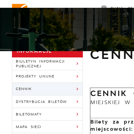
Przejdź do menu.
Przejdź do wyszukiwarki.
Przejdź do treści.
Przejdź do ustawień wielkości czcionki.
Włącz wersję kontrastową strony.
Piątek, 07
Poch
MZK GORZÓW
ROZKŁAD JAZDY
AKTU
Strona główna
I
Powróć do:
Informacje
CENN
INFORMACJE
BIULETYN INFORMACJI
PUBLICZNEJ
PROJEKTY UNIJNE
CENNIK
CENNIK
MIEJSKIEJ W
DYSTRYBUCJA BILETÓW
BILETOMATY
Bilety za pr
MAPA SIECI
miejscowości