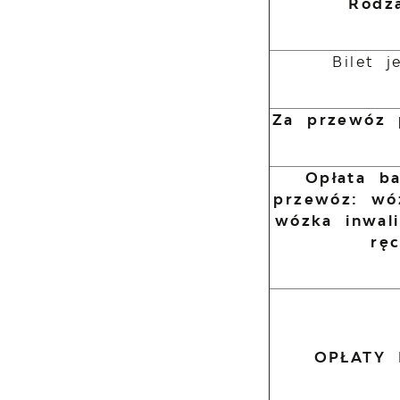
Rodza
Bilet 
Za przewóz 
Opłata b
przewóz: wó
wózka inwal
rę
OPŁATY