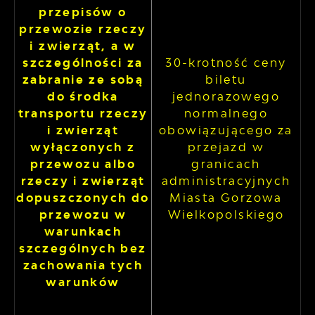
przepisów o
przewozie rzeczy
i zwierząt, a w
szczególności za
30-krotność ceny
zabranie ze sobą
biletu
do środka
jednorazowego
transportu rzeczy
normalnego
i zwierząt
obowiązującego za
wyłączonych z
przejazd w
przewozu albo
granicach
rzeczy i zwierząt
administracyjnych
dopuszczonych do
Miasta Gorzowa
przewozu w
Wielkopolskiego
warunkach
szczególnych bez
zachowania tych
warunków