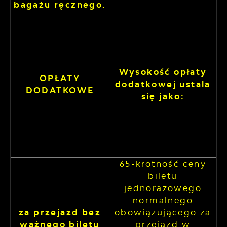
bagażu ręcznego.
Wysokość opłaty
OPŁATY
dodatkowej ustala
DODATKOWE
się jako:
65-krotność ceny
biletu
jednorazowego
normalnego
za przejazd bez
obowiązującego za
ważnego biletu
przejazd w