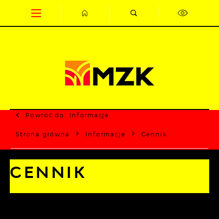
Przejdź do menu.
Przejdź do wyszukiwarki.
Przejdź do treści.
Przejdź do ustawień wielkości czcionki.
Wyłącz wersję kontrastową strony.
Powróć do:
Informacje
Strona główna
Informacje
Cennik
CENNIK