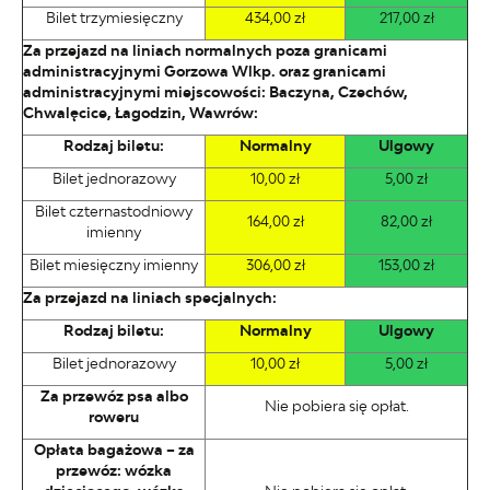
Bilet trzymiesięczny
434,00 zł
217,00 zł
Za przejazd na liniach normalnych poza granicami
administracyjnymi Gorzowa Wlkp. oraz granicami
administracyjnymi miejscowości: Baczyna, Czechów,
Chwalęcice, Łagodzin, Wawrów:
Rodzaj biletu:
Normalny
Ulgowy
Bilet jednorazowy
10,00 zł
5,00 zł
Bilet czternastodniowy
164,00 zł
82,00 zł
imienny
Bilet miesięczny imienny
306,00 zł
153,00 zł
Za przejazd na liniach specjalnych:
Rodzaj biletu:
Normalny
Ulgowy
Bilet jednorazowy
10,00 zł
5,00 zł
Za przewóz psa albo
Nie pobiera się opłat.
roweru
Opłata bagażowa – za
przewóz: wózka