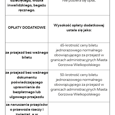
dziecięcego, wózka
Nie pobiera się opłat.
inwalidzkiego, bagażu
ręcznego.
Wysokość opłaty dodatkowej
OPŁATY DODATKOWE
ustala się jako:
65-krotność ceny biletu
jednorazowego normalnego
za przejazd bez ważnego
obowiązującego za przejazd w
biletu
granicach administracyjnych Miasta
Gorzowa Wielkopolskiego
za przejazd bez ważnego
50-krotność ceny biletu
dokumentu
jednorazowego normalnego
poświadczającego
obowiązującego za przejazd w
uprawnienia do
granicach administracyjnych Miasta
bezpłatnego lub
Gorzowa Wielkopolskiego
ulgowego przejazdu
za naruszenie przepisów
o przewozie rzeczy i
zwierząt, a w