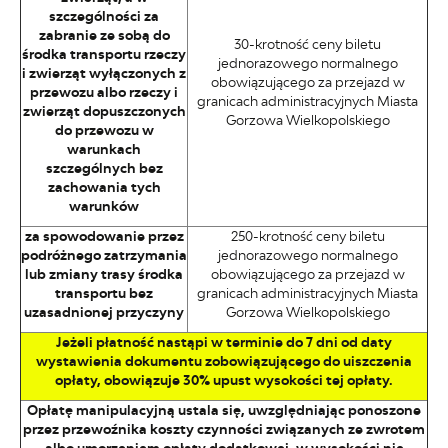
szczególności za
zabranie ze sobą do
30-krotność ceny biletu
środka transportu rzeczy
jednorazowego normalnego
i zwierząt wyłączonych z
obowiązującego za przejazd w
przewozu albo rzeczy i
granicach administracyjnych Miasta
zwierząt dopuszczonych
Gorzowa Wielkopolskiego
do przewozu w
warunkach
szczególnych bez
zachowania tych
warunków
za spowodowanie przez
250-krotność ceny biletu
podróżnego zatrzymania
jednorazowego normalnego
lub zmiany trasy środka
obowiązującego za przejazd w
transportu bez
granicach administracyjnych Miasta
uzasadnionej przyczyny
Gorzowa Wielkopolskiego
Jeżeli płatność nastąpi w terminie do 7 dni od daty
wystawienia dokumentu zobowiązującego do uiszczenia
opłaty, obowiązuje 30% upust wysokości tej opłaty.
Opłatę manipulacyjną ustala się, uwzględniając ponoszone
przez przewoźnika koszty czynności związanych ze zwrotem