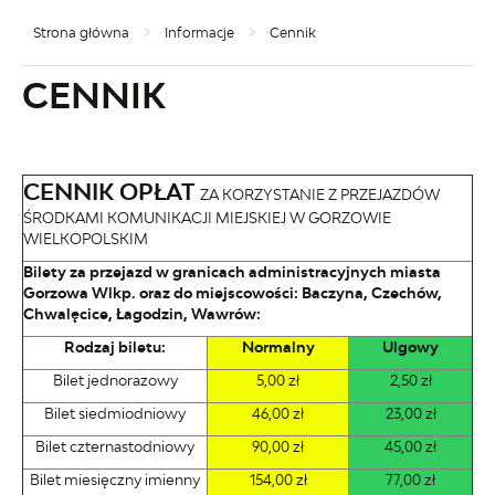
Strona główna
Informacje
Cennik
CENNIK
CENNIK OPŁAT
ZA KORZYSTANIE Z PRZEJAZDÓW
ŚRODKAMI KOMUNIKACJI MIEJSKIEJ W GORZOWIE
WIELKOPOLSKIM
Bilety za przejazd w granicach administracyjnych miasta
Gorzowa Wlkp. oraz do miejscowości: Baczyna, Czechów,
Chwalęcice, Łagodzin, Wawrów:
Rodzaj biletu:
Normalny
Ulgowy
Bilet jednorazowy
5,00 zł
2,50 zł
Bilet siedmiodniowy
46,00 zł
23,00 zł
Bilet czternastodniowy
90,00 zł
45,00 zł
Bilet miesięczny imienny
154,00 zł
77,00 zł