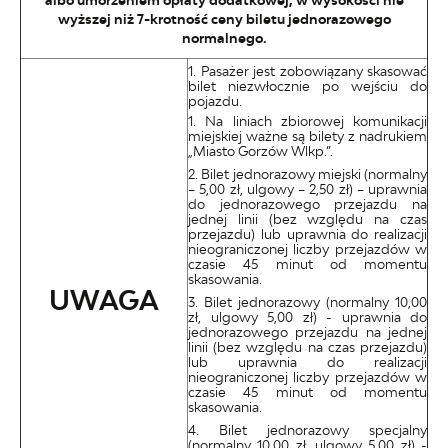
albo umorzeniem opłaty dodatkowej, w wysokości nie
wyższej niż 7-krotność ceny biletu jednorazowego
normalnego.
Pasażer jest zobowiązany skasować
bilet niezwłocznie po wejściu do
pojazdu.
Na liniach zbiorowej komunikacji
miejskiej ważne są bilety z nadrukiem
„Miasto Gorzów Wlkp.”.
Bilet jednorazowy miejski (normalny
– 5,00 zł, ulgowy – 2,50 zł) – uprawnia
do jednorazowego przejazdu na
jednej linii (bez względu na czas
przejazdu) lub uprawnia do realizacji
nieograniczonej liczby przejazdów w
czasie 45 minut od momentu
skasowania.
UWAGA
Bilet jednorazowy (normalny 10,00
zł, ulgowy 5,00 zł) - uprawnia do
jednorazowego przejazdu na jednej
linii (bez względu na czas przejazdu)
lub uprawnia do realizacji
nieograniczonej liczby przejazdów w
czasie 45 minut od momentu
skasowania.
Bilet jednorazowy specjalny
(normalny 10,00 zł, ulgowy 5,00 zł) -