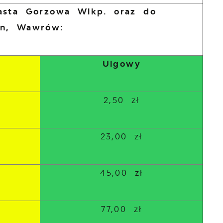
iasta Gorzowa Wlkp. oraz do
in, Wawrów:
Ulgowy
2,50 zł
23,00 zł
45,00 zł
77,00 zł