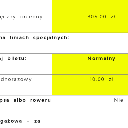
ięczny imienny
306,00 zł
a liniach specjalnych:
j biletu:
Normalny
jednorazowy
10,00 zł
psa albo roweru
Nie 
agażowa – za