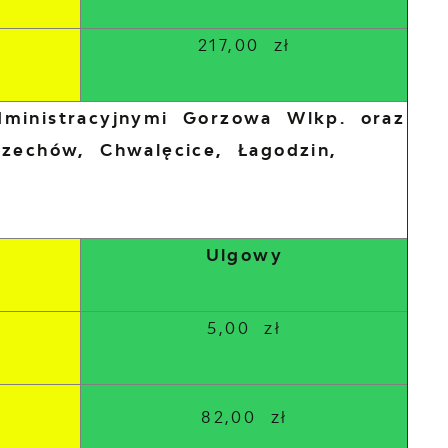
217,00 zł
dministracyjnymi Gorzowa Wlkp. oraz
Czechów, Chwalęcice, Łagodzin,
Ulgowy
5,00 zł
82,00 zł