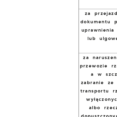
za przejaz
dokumentu p
uprawnienia
lub ulgow
za narusze
przewozie rz
a w szcz
zabranie ze
transportu r
wyłączony
albo rzec
dopuszczony