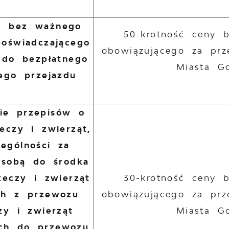
d bez ważnego
50-krotność ceny 
oświadczającego
obowiązującego za prz
 do bezpłatnego
Miasta G
ego przejazdu
nie przepisów o
eczy i zwierząt,
ególności za
 sobą do środka
zeczy i zwierząt
30-krotność ceny 
ch z przewozu
obowiązującego za prz
zy i zwierząt
Miasta G
ch do przewozu