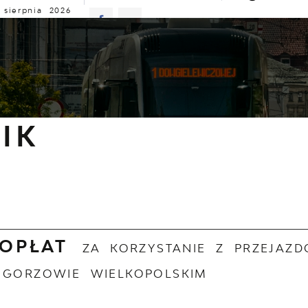
 sierpnia 2026
z
21°C
ALNOŚCI
KOMUNIKATY
NASZA OFERTA
INFO
nformacje
Cennik
IK
 OPŁAT
ZA KORZYSTANIE Z PRZEJAZ
 GORZOWIE WIELKOPOLSKIM