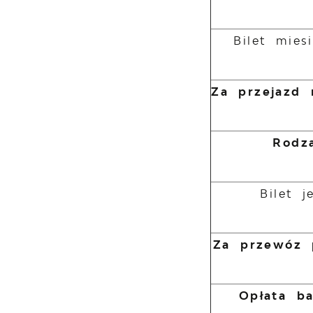
Bilet mies
Za przejazd n
Rodza
Bilet 
Za przewóz 
Opłata b