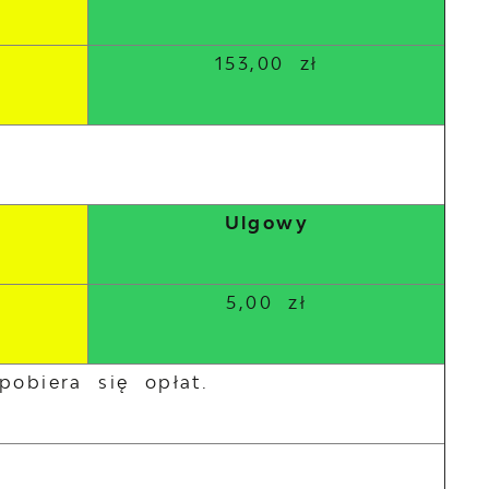
153,00 zł
Ulgowy
5,00 zł
pobiera się opłat.