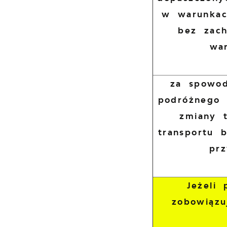
w warunkac
bez zac
wa
za spowod
podróżnego 
zmiany 
transportu 
pr
Jeżeli
zobowiązu