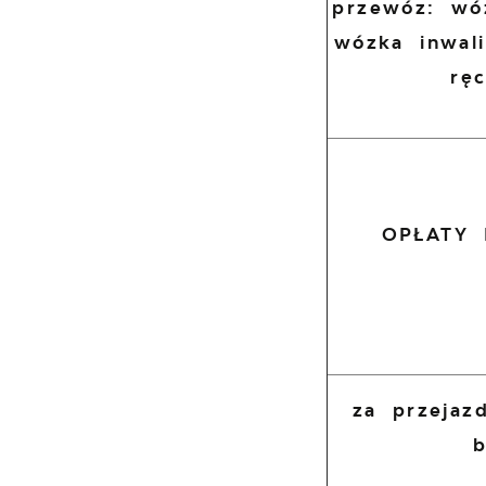
przewóz: wó
wózka inwal
rę
OPŁATY
za przejaz
b