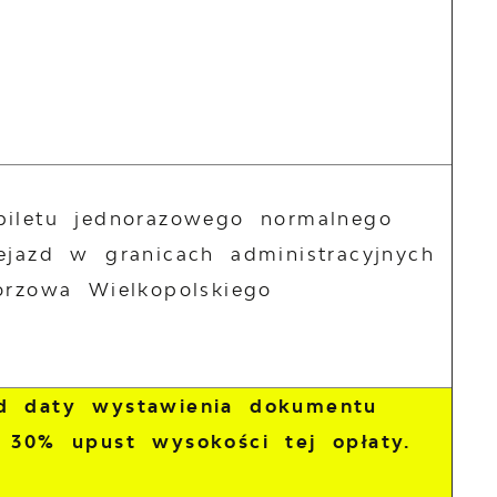
biletu jednorazowego normalnego
ejazd w granicach administracyjnych
orzowa Wielkopolskiego
od daty wystawienia dokumentu
 30% upust wysokości tej opłaty.