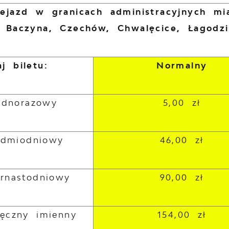
zejazd w granicach administracyjnych m
: Baczyna, Czechów, Chwalęcice, Łagodz
j biletu:
Normalny
jednorazowy
5,00 zł
iedmiodniowy
46,00 zł
ernastodniowy
90,00 zł
ięczny imienny
154,00 zł