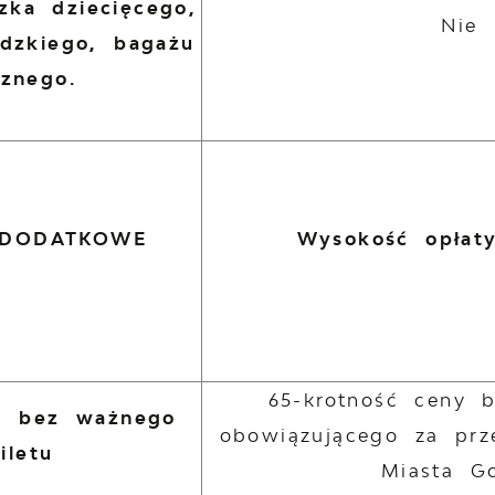
zka dziecięcego,
Nie 
idzkiego, bagażu
cznego.
 DODATKOWE
Wysokość opłaty
65-krotność ceny 
d bez ważnego
obowiązującego za prz
iletu
Miasta G