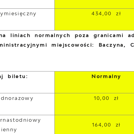
zymiesięczny
434,00 zł
na liniach normalnych poza granicami a
ministracyjnymi miejscowości: Baczyna, 
j biletu:
Normalny
jednorazowy
10,00 zł
ernastodniowy
164,00 zł
mienny