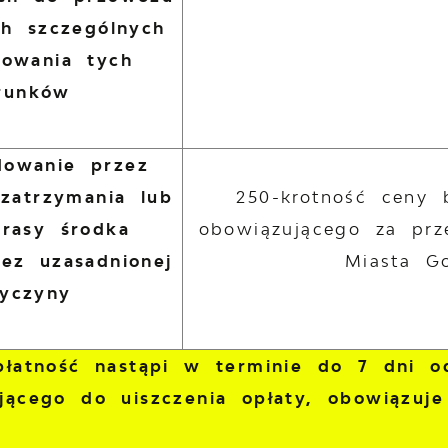
h szczególnych
howania tych
runków
owanie przez
zatrzymania lub
250-krotność ceny 
trasy środka
obowiązującego za prz
bez uzasadnionej
Miasta G
zyczyny
 płatność nastąpi w terminie do 7 dni 
jącego do uiszczenia opłaty, obowiązuje