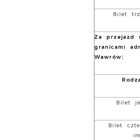
Bilet tr
Za przejazd 
granicami ad
Wawrów:
Rodza
Bilet 
Bilet czt
i