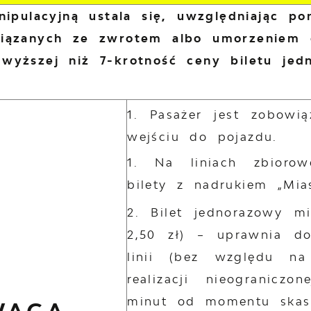
nipulacyjną ustala się, uwzględniając p
wiązanych ze zwrotem albo umorzeniem 
wyższej niż 7-krotność ceny biletu je
Pasażer jest zobowi
wejściu do pojazdu.
Na liniach zbiorow
bilety z nadrukiem „Mia
Bilet jednorazowy m
2,50 zł) – uprawnia do
linii (bez względu n
realizacji nieogranicz
minut od momentu skas