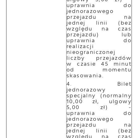
uprawnia do
jednorazowego
przejazdu na
jednej linii (bez
względu na czas
przejazdu) lub
uprawnia do
realizacji
nieograniczonej
liczby przejazdów
w czasie 45 minut
od momentu
skasowania.
Bilet
jednorazowy
specjalny (normalny
10,00 zł, ulgowy
5,00 zł) -
uprawnia do
jednorazowego
przejazdu na
jednej linii (bez
względu na czas