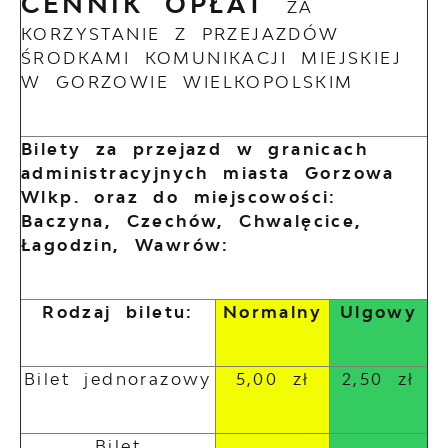
CENNIK OPŁAT
ZA
KORZYSTANIE Z PRZEJAZDÓW
ŚRODKAMI KOMUNIKACJI MIEJSKIEJ
W GORZOWIE WIELKOPOLSKIM
Bilety za przejazd w granicach
administracyjnych miasta Gorzowa
Wlkp. oraz do miejscowości:
Baczyna, Czechów, Chwalęcice,
Łagodzin, Wawrów:
Rodzaj biletu:
Normalny
Ulgowy
Bilet jednorazowy
5,00 zł
2,50 zł
Bilet