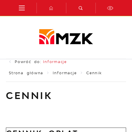
Przejdź do menu.
Przejdź do wyszukiwarki.
Przejdź do treści.
Przejdź do ustawień wielkości czcionki.
Włącz wersję kontrastową strony.
Powróć do:
Informacje
Strona główna
Informacje
Cennik
CENNIK