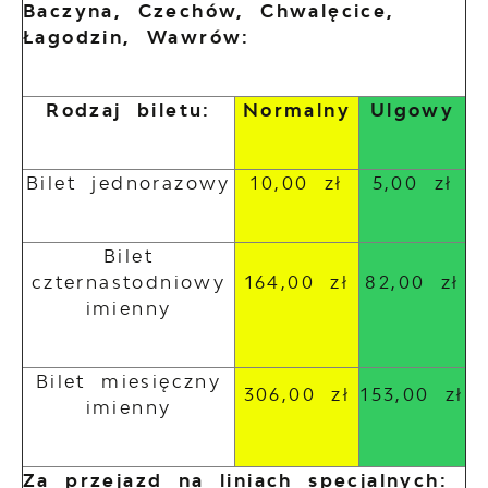
Baczyna, Czechów, Chwalęcice,
Łagodzin, Wawrów:
Rodzaj biletu:
Normalny
Ulgowy
Bilet jednorazowy
10,00 zł
5,00 zł
Bilet
czternastodniowy
164,00 zł
82,00 zł
imienny
Bilet miesięczny
306,00 zł
153,00 zł
imienny
Za przejazd na liniach specjalnych: