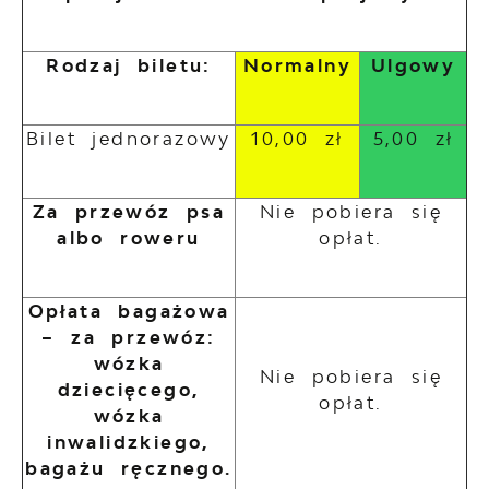
Rodzaj biletu:
Normalny
Ulgowy
Bilet jednorazowy
10,00 zł
5,00 zł
Za przewóz psa
Nie pobiera się
albo roweru
opłat.
Opłata bagażowa
– za przewóz:
wózka
Nie pobiera się
dziecięcego,
opłat.
wózka
inwalidzkiego,
bagażu ręcznego.