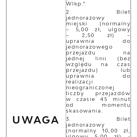
Wlkp.”.
Bilet
jednorazowy
miejski (normalny
– 5,00 zł, ulgowy
– 2,50 zł) –
uprawnia do
jednorazowego
przejazdu na
jednej linii (bez
względu na czas
przejazdu) lub
uprawnia do
realizacji
nieograniczonej
liczby przejazdów
w czasie 45 minut
od momentu
skasowania.
UWAGA
Bilet
jednorazowy
(normalny 10,00 zł,
ulgowy 5,00 zł) -