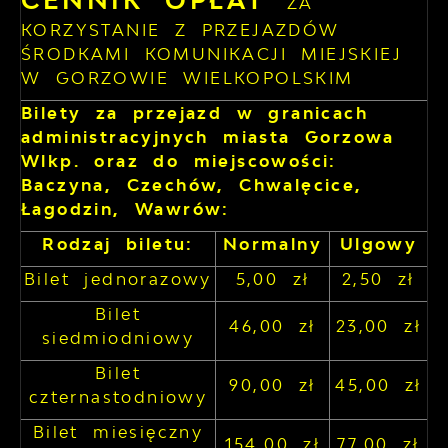
CENNIK OPŁAT
ZA
KORZYSTANIE Z PRZEJAZDÓW
ŚRODKAMI KOMUNIKACJI MIEJSKIEJ
W GORZOWIE WIELKOPOLSKIM
Bilety za przejazd w granicach
administracyjnych miasta Gorzowa
Wlkp. oraz do miejscowości:
Baczyna, Czechów, Chwalęcice,
Łagodzin, Wawrów:
Rodzaj biletu:
Normalny
Ulgowy
Bilet jednorazowy
5,00 zł
2,50 zł
Bilet
46,00 zł
23,00 zł
siedmiodniowy
Bilet
90,00 zł
45,00 zł
czternastodniowy
Bilet miesięczny
154,00 zł
77,00 zł