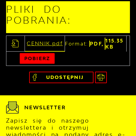
PLIKI DO
POBRANIA:
115.35
CENNIK.pdf
Format:
PDF,
KB
POBIERZ
UDOSTĘPNIJ
NEWSLETTER
Zapisz się do naszego
newslettera i otrzymuj
wiadomości na podany adres e-