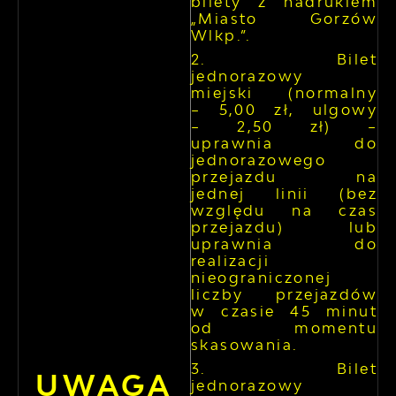
bilety z nadrukiem
„Miasto Gorzów
Wlkp.”.
Bilet
jednorazowy
miejski (normalny
– 5,00 zł, ulgowy
– 2,50 zł) –
uprawnia do
jednorazowego
przejazdu na
jednej linii (bez
względu na czas
przejazdu) lub
uprawnia do
realizacji
nieograniczonej
liczby przejazdów
w czasie 45 minut
od momentu
skasowania.
Bilet
UWAGA
jednorazowy