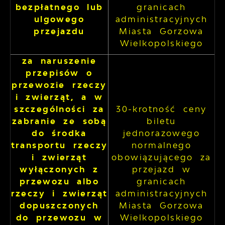
bezpłatnego lub
granicach
ulgowego
administracyjnych
przejazdu
Miasta Gorzowa
Wielkopolskiego
za naruszenie
przepisów o
przewozie rzeczy
i zwierząt, a w
szczególności za
30-krotność ceny
zabranie ze sobą
biletu
do środka
jednorazowego
transportu rzeczy
normalnego
i zwierząt
obowiązującego za
wyłączonych z
przejazd w
przewozu albo
granicach
rzeczy i zwierząt
administracyjnych
dopuszczonych
Miasta Gorzowa
do przewozu w
Wielkopolskiego