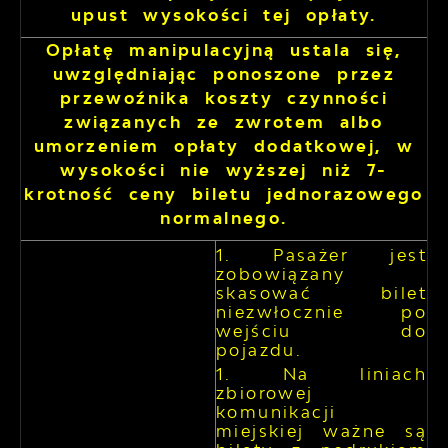
upust wysokości tej opłaty.
Opłatę manipulacyjną ustala się,
uwzględniając ponoszone przez
przewoźnika koszty czynności
związanych ze zwrotem albo
umorzeniem opłaty dodatkowej, w
wysokości nie wyższej niż 7-
krotność ceny biletu jednorazowego
normalnego.
Pasażer jest
zobowiązany
skasować bilet
niezwłocznie po
wejściu do
pojazdu.
Na liniach
zbiorowej
komunikacji
miejskiej ważne są