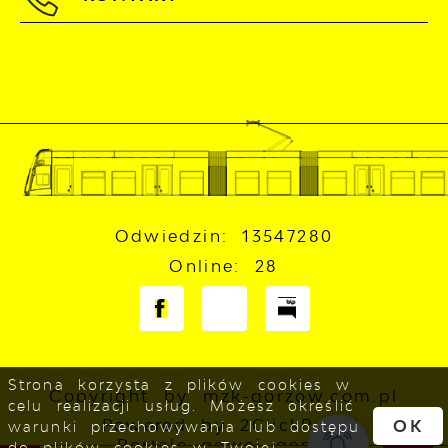
Odwiedzin: 13547280
Online: 28
Strona korzysta z plików cookies w
Copyright by mzk-gorzow.com.pl
celu realizacji usług. Możesz określić
Powered by
2ClickPortal
OK
warunki przechowywania lub dostępu
- Portale nowej generacji
do plików cookies w Twojej