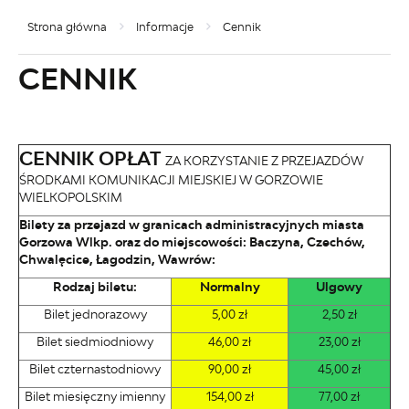
Strona główna
Informacje
Cennik
CENNIK
CENNIK OPŁAT
ZA KORZYSTANIE Z PRZEJAZDÓW
ŚRODKAMI KOMUNIKACJI MIEJSKIEJ W GORZOWIE
WIELKOPOLSKIM
Bilety za przejazd w granicach administracyjnych miasta
Gorzowa Wlkp. oraz do miejscowości: Baczyna, Czechów,
Chwalęcice, Łagodzin, Wawrów:
Rodzaj biletu:
Normalny
Ulgowy
Bilet jednorazowy
5,00 zł
2,50 zł
Bilet siedmiodniowy
46,00 zł
23,00 zł
Bilet czternastodniowy
90,00 zł
45,00 zł
Bilet miesięczny imienny
154,00 zł
77,00 zł