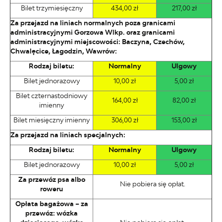
Bilet trzymiesięczny
434,00 zł
217,00 zł
Za przejazd na liniach normalnych poza granicami
administracyjnymi Gorzowa Wlkp. oraz granicami
administracyjnymi miejscowości: Baczyna, Czechów,
Chwalęcice, Łagodzin, Wawrów:
Rodzaj biletu:
Normalny
Ulgowy
Bilet jednorazowy
10,00 zł
5,00 zł
Bilet czternastodniowy
164,00 zł
82,00 zł
imienny
Bilet miesięczny imienny
306,00 zł
153,00 zł
Za przejazd na liniach specjalnych:
Rodzaj biletu:
Normalny
Ulgowy
Bilet jednorazowy
10,00 zł
5,00 zł
Za przewóz psa albo
Nie pobiera się opłat.
roweru
Opłata bagażowa – za
przewóz: wózka