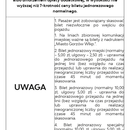
albo umorzeniem opłaty dodatkowej, w wysokości nie
wyższej niż 7-krotność ceny biletu jednorazowego
normalnego.
Pasażer jest zobowiązany skasować
bilet niezwłocznie po wejściu do
pojazdu.
Na liniach zbiorowej komunikacji
miejskiej ważne są bilety z nadrukiem
„Miasto Gorzów Wlkp.”.
Bilet jednorazowy miejski (normalny
– 5,00 zł, ulgowy – 2,50 zł) – uprawnia
do jednorazowego przejazdu na
jednej linii (bez względu na czas
przejazdu) lub uprawnia do realizacji
nieograniczonej liczby przejazdów w
czasie 45 minut od momentu
skasowania.
UWAGA
Bilet jednorazowy (normalny 10,00
zł, ulgowy 5,00 zł) - uprawnia do
jednorazowego przejazdu na jednej
linii (bez względu na czas przejazdu)
lub uprawnia do realizacji
nieograniczonej liczby przejazdów w
czasie 45 minut od momentu
skasowania.
Bilet jednorazowy specjalny
(normalny 10,00 zł, ulgowy 5,00 zł) -