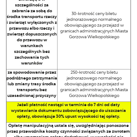
szczególności za
zabranie ze sobą do
30-krotność ceny biletu
środka transportu rzeczy
jednorazowego normalnego
i zwierząt wyłączonych z
obowiązującego za przejazd w
przewozu albo rzeczy i
granicach administracyjnych Miasta
zwierząt dopuszczonych
Gorzowa Wielkopolskiego
do przewozu w
warunkach
szczególnych bez
zachowania tych
warunków
za spowodowanie przez
250-krotność ceny biletu
podróżnego zatrzymania
jednorazowego normalnego
lub zmiany trasy środka
obowiązującego za przejazd w
transportu bez
granicach administracyjnych Miasta
uzasadnionej przyczyny
Gorzowa Wielkopolskiego
Jeżeli płatność nastąpi w terminie do 7 dni od daty
wystawienia dokumentu zobowiązującego do uiszczenia
opłaty, obowiązuje 30% upust wysokości tej opłaty.
Opłatę manipulacyjną ustala się, uwzględniając ponoszone
przez przewoźnika koszty czynności związanych ze zwrotem