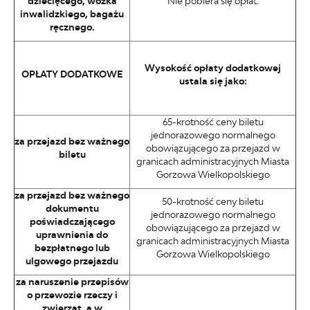
dziecięcego, wózka
Nie pobiera się opłat.
inwalidzkiego, bagażu
ręcznego.
Wysokość opłaty dodatkowej
OPŁATY DODATKOWE
ustala się jako:
65-krotność ceny biletu
jednorazowego normalnego
za przejazd bez ważnego
obowiązującego za przejazd w
biletu
granicach administracyjnych Miasta
Gorzowa Wielkopolskiego
za przejazd bez ważnego
50-krotność ceny biletu
dokumentu
jednorazowego normalnego
poświadczającego
obowiązującego za przejazd w
uprawnienia do
granicach administracyjnych Miasta
bezpłatnego lub
Gorzowa Wielkopolskiego
ulgowego przejazdu
za naruszenie przepisów
o przewozie rzeczy i
zwierząt, a w