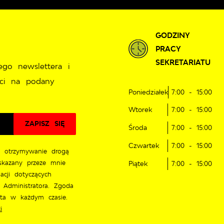
GODZINY
PRACY
SEKRETARIATU
ego newslettera i
ci na podany
Poniedziałek
7:00 - 15:00
Wtorek
7:00 - 15:00
Środa
7:00 - 15:00
Czwartek
7:00 - 15:00
 otrzymywanie drogą
skazany przeze mnie
Piątek
7:00 - 15:00
acji dotyczących
 Administratora. Zgoda
ęta w każdym czasie.
i