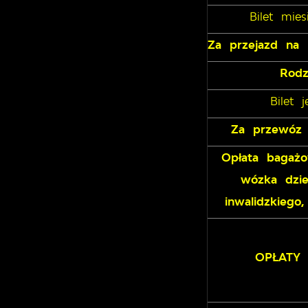
Bilet mie
Za przejazd na l
Rodz
Bilet 
Za przewóz 
Opłata bagaż
wózka dzie
inwalidzkiego
OPŁATY