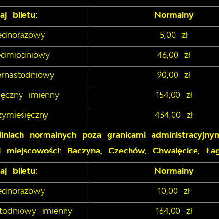
aj biletu:
Normalny
jednorazowy
5,00 zł
iedmiodniowy
46,00 zł
ternastodniowy
90,00 zł
sięczny imienny
154,00 zł
rzymiesięczny
434,00 zł
liniach normalnych poza granicami administracyjn
mi miejscowości: Baczyna, Czechów, Chwalęcice, Ł
aj biletu:
Normalny
jednorazowy
10,00 zł
astodniowy imienny
164,00 zł