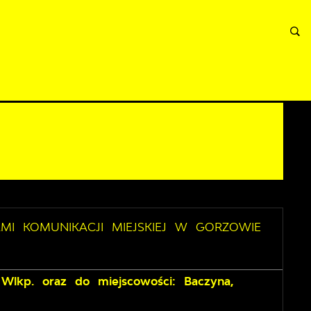
INFORMACJE
WNIOSKI I REKLAMACJE
KONTAKT
MI KOMUNIKACJI MIEJSKIEJ W GORZOWIE
 Wlkp. oraz do miejscowości: Baczyna,