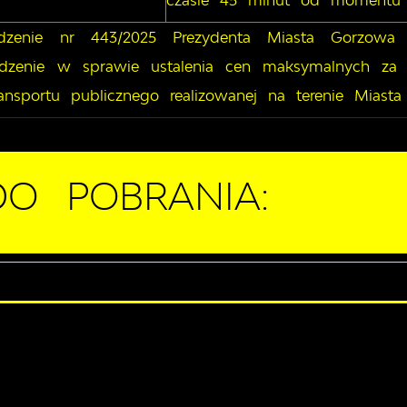
czasie 45 minut od momentu 
ądzenie nr 443/2025 Prezydenta Miasta Gorzowa
ządzenie w sprawie ustalenia cen maksymalnych za
ansportu publicznego realizowanej na terenie Miast
 DO POBRANIA: