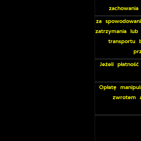
zachowania
za spowodowani
zatrzymania lub
transportu 
pr
Jeżeli płatno
Opłatę manipul
zwrotem a