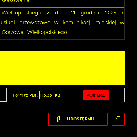
skasowania.
 Wielkopolskiego z dnia 11 grudnia 2025 r.
 usługi przewozowe w komunikacji miejskiej w
a Gorzowa Wielkopolskiego
POBIERZ
Format:
PDF,
115.35 KB
UDOSTĘPNIJ