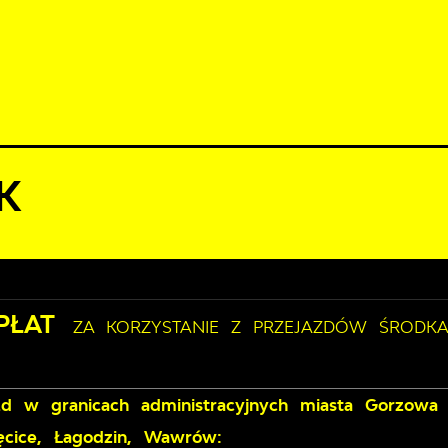
erpnia 2026
D JAZDY
AKTUALNOŚCI
KOMUNIKATY
NASZA OFERTA
25°C
macje
Cennik
K
OPŁAT
ZA KORZYSTANIE Z PRZEJAZDÓW ŚRODKA
azd w granicach administracyjnych miasta Gorzowa
cice, Łagodzin, Wawrów: