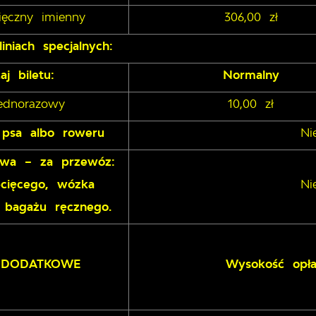
sięczny imienny
306,00 zł
iniach specjalnych:
aj biletu:
Normalny
jednorazowy
10,00 zł
psa albo roweru
Ni
owa – za przewóz:
cięcego, wózka
Ni
, bagażu ręcznego.
 DODATKOWE
Wysokość opła