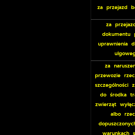
za przejazd b
za przeja
dokumentu p
uprawnienia d
ulgoweg
za narusze
przewozie rzec
szczególności 
do środka tr
zwierząt wyłą
albo rze
dopuszczony
warunkach s