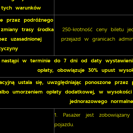
 tych warunków
e przez podróżnego
 zmiany trasy środka
250-krotność ceny biletu 
bez uzasadnionej
przejazd w granicach admin
zyczyny
ść nastąpi w terminie do 7 dni od daty wystawien
opłaty, obowiązuje 30% upust wysoko
acyjną ustala się, uwzględniając ponoszone przez
lbo umorzeniem opłaty dodatkowej, w wysokości n
jednorazowego normalne
Pasażer jest zobowiązany
pojazdu.