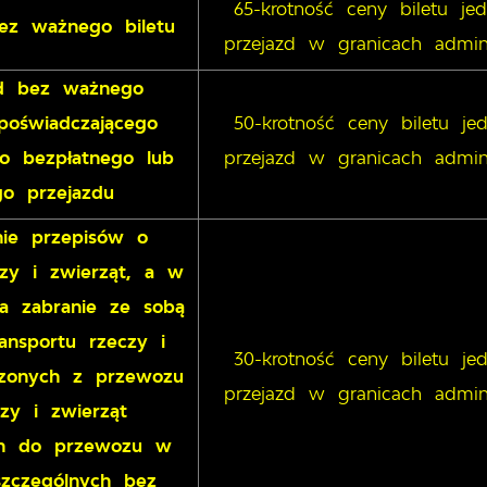
65-krotność ceny biletu j
ez ważnego biletu
przejazd w granicach admin
zd bez ważnego
oświadczającego
50-krotność ceny biletu j
o bezpłatnego lub
przejazd w granicach admin
o przejazdu
nie przepisów o
zy i zwierząt, a w
za zabranie ze sobą
ansportu rzeczy i
30-krotność ceny biletu j
czonych z przewozu
przejazd w granicach admin
czy i zwierząt
ch do przewozu w
zczególnych bez