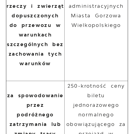
rzeczy i zwierząt
administracyjnych
dopuszczonych
Miasta Gorzowa
do przewozu w
Wielkopolskiego
warunkach
szczególnych bez
zachowania tych
warunków
250-krotność ceny
za spowodowanie
biletu
przez
jednorazowego
podróżnego
normalnego
zatrzymania lub
obowiązującego za
zmiany trasy
przejazd w