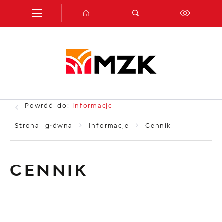
Przejdź do menu.
Przejdź do wyszukiwarki.
Przejdź do treści.
Przejdź do ustawień wielkości czcionki.
Włącz wersję kontrastową strony.
Powróć do:
Informacje
Strona główna
Informacje
Cennik
CENNIK