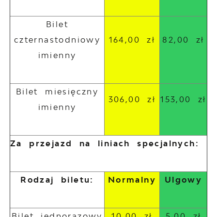
Bilet
czternastodniowy
164,00 zł
82,00 zł
imienny
Bilet miesięczny
306,00 zł
153,00 zł
imienny
Za przejazd na liniach specjalnych:
Rodzaj biletu:
Normalny
Ulgowy
Bilet jednorazowy
10,00 zł
5,00 zł