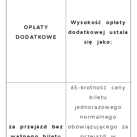
Wysokość opłaty
OPŁATY
dodatkowej ustala
DODATKOWE
się jako:
65-krotność ceny
biletu
jednorazowego
normalnego
za przejazd bez
obowiązującego za
ważnego biletu
przejazd w