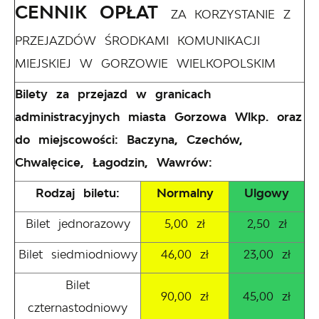
CENNIK OPŁAT
ZA KORZYSTANIE Z
PRZEJAZDÓW ŚRODKAMI KOMUNIKACJI
MIEJSKIEJ W GORZOWIE WIELKOPOLSKIM
Bilety za przejazd w granicach
administracyjnych miasta Gorzowa Wlkp. oraz
do miejscowości: Baczyna, Czechów,
Chwalęcice, Łagodzin, Wawrów:
Rodzaj biletu:
Normalny
Ulgowy
Bilet jednorazowy
5,00 zł
2,50 zł
Bilet siedmiodniowy
46,00 zł
23,00 zł
Bilet
90,00 zł
45,00 zł
czternastodniowy