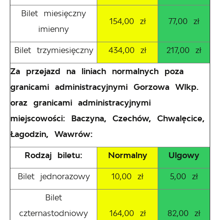
Bilet miesięczny
154,00 zł
77,00 zł
imienny
Bilet trzymiesięczny
434,00 zł
217,00 zł
Za przejazd na liniach normalnych poza
granicami administracyjnymi Gorzowa Wlkp.
oraz granicami administracyjnymi
miejscowości: Baczyna, Czechów, Chwalęcice,
Łagodzin, Wawrów:
Rodzaj biletu:
Normalny
Ulgowy
Bilet jednorazowy
10,00 zł
5,00 zł
Bilet
czternastodniowy
164,00 zł
82,00 zł