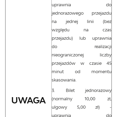
uprawnia do
jednorazowego przejazdu
na jednej linii (bez
względu na czas
przejazdu) lub uprawnia
do realizacji
nieograniczonej liczby
przejazdów w czasie 45
minut od momentu
skasowania.
Bilet jednorazowy
UWAGA
(normalny 10,00 zł,
ulgowy 5,00 zł) -
uprawnia do