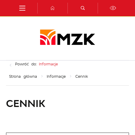
Przejdź do menu.
Przejdź do wyszukiwarki.
Przejdź do treści.
Przejdź do ustawień wielkości czcionki.
Włącz wersję kontrastową strony.
Powróć do:
Informacje
Strona główna
Informacje
Cennik
CENNIK