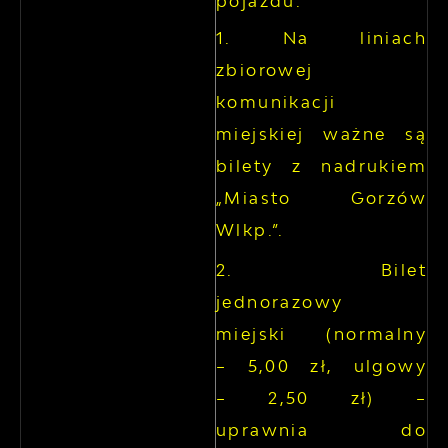
pojazdu.
Na liniach
zbiorowej
komunikacji
miejskiej ważne są
bilety z nadrukiem
„Miasto Gorzów
Wlkp.”.
Bilet
jednorazowy
miejski (normalny
– 5,00 zł, ulgowy
– 2,50 zł) –
uprawnia do