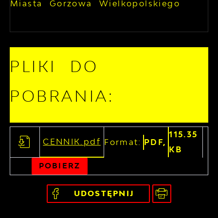
Miasta Gorzowa Wielkopolskiego
PLIKI DO
POBRANIA:
115.35
CENNIK.pdf
Format:
PDF,
KB
POBIERZ
UDOSTĘPNIJ