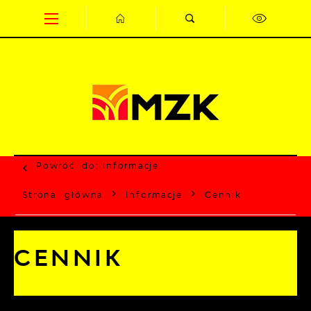
Przejdź do menu.
Przejdź do wyszukiwarki.
Przejdź do treści.
Przejdź do ustawień wielkości czcionki.
Wyłącz wersję kontrastową strony.
Powróć do:
Informacje
Strona główna
Informacje
Cennik
CENNIK