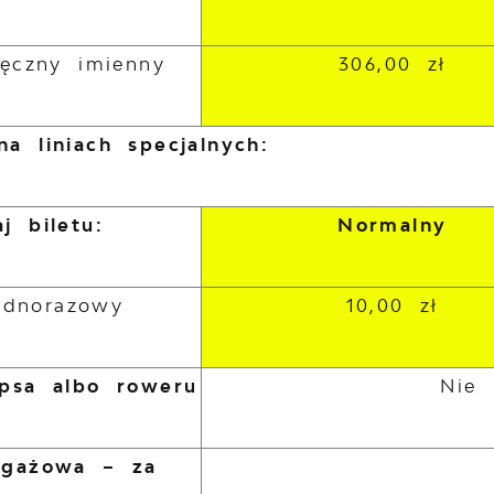
ięczny imienny
306,00 zł
a liniach specjalnych:
j biletu:
Normalny
jednorazowy
10,00 zł
psa albo roweru
Nie 
agażowa – za