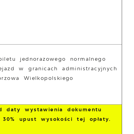
biletu jednorazowego normalnego
ejazd w granicach administracyjnych
orzowa Wielkopolskiego
od daty wystawienia dokumentu
 30% upust wysokości tej opłaty.