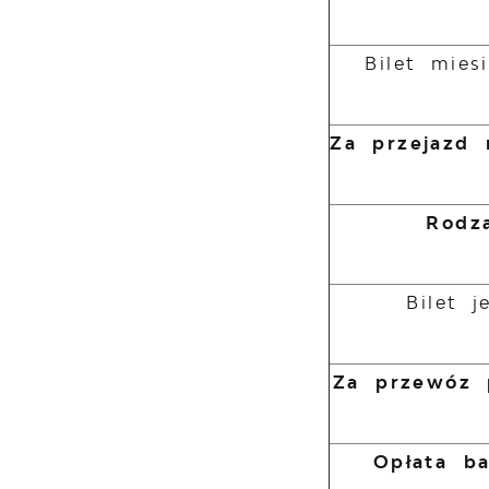
Bilet mies
Za przejazd n
Rodza
Bilet 
Za przewóz 
Opłata b