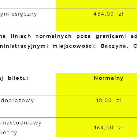
zymiesięczny
434,00 zł
na liniach normalnych poza granicami a
ministracyjnymi miejscowości: Baczyna, 
j biletu:
Normalny
jednorazowy
10,00 zł
ernastodniowy
164,00 zł
mienny