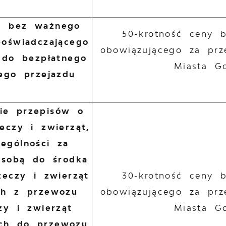
d bez ważnego
50-krotność ceny 
oświadczającego
obowiązującego za prz
 do bezpłatnego
Miasta G
ego przejazdu
nie przepisów o
eczy i zwierząt,
ególności za
 sobą do środka
zeczy i zwierząt
30-krotność ceny 
ch z przewozu
obowiązującego za prz
zy i zwierząt
Miasta G
ch do przewozu