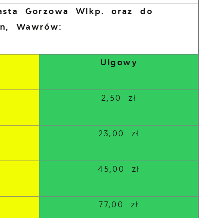
iasta Gorzowa Wlkp. oraz do
in, Wawrów:
Ulgowy
2,50 zł
23,00 zł
45,00 zł
77,00 zł