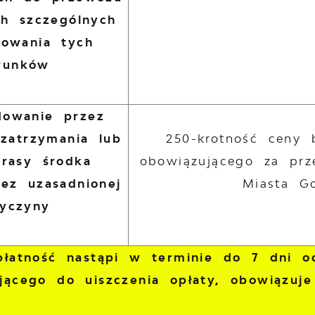
h szczególnych
howania tych
runków
owanie przez
zatrzymania lub
250-krotność ceny 
trasy środka
obowiązującego za prz
bez uzasadnionej
Miasta G
zyczyny
 płatność nastąpi w terminie do 7 dni 
jącego do uiszczenia opłaty, obowiązuje