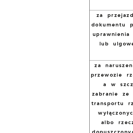
za przejaz
dokumentu p
uprawnienia
lub ulgow
za narusze
przewozie rz
a w szcz
zabranie ze
transportu r
wyłączony
albo rzec
dopuszczony