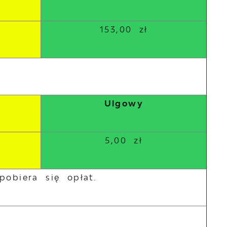
153,00 zł
Ulgowy
5,00 zł
pobiera się opłat.