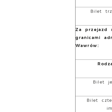
Bilet tr
Za przejazd 
granicami ad
Wawrów:
Rodza
Bilet 
Bilet czt
i