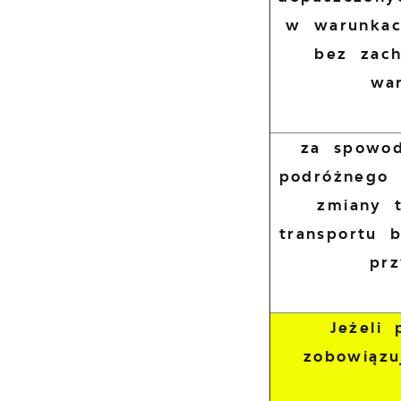
w warunkac
bez zac
wa
za spowod
podróżnego 
zmiany 
transportu 
pr
Jeżeli
zobowiązu