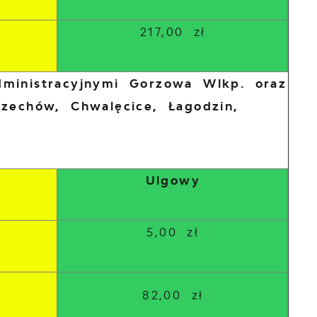
217,00 zł
dministracyjnymi Gorzowa Wlkp. oraz
Czechów, Chwalęcice, Łagodzin,
Ulgowy
5,00 zł
82,00 zł