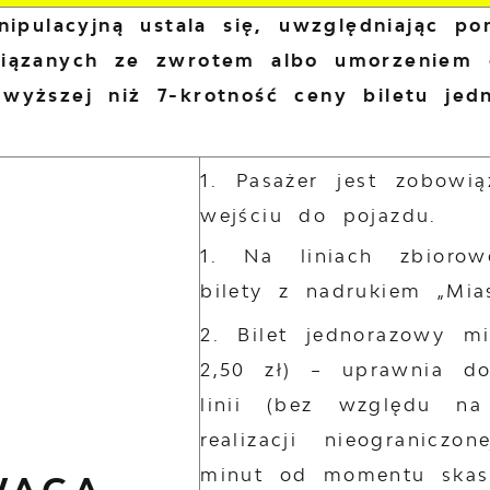
nipulacyjną ustala się, uwzględniając p
wiązanych ze zwrotem albo umorzeniem 
wyższej niż 7-krotność ceny biletu je
Pasażer jest zobowi
wejściu do pojazdu.
Na liniach zbiorow
bilety z nadrukiem „Mia
Bilet jednorazowy m
2,50 zł) – uprawnia do
linii (bez względu n
realizacji nieogranicz
minut od momentu skas