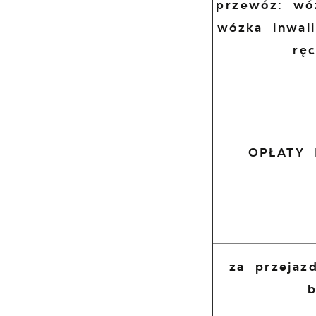
przewóz: wó
wózka inwal
rę
OPŁATY
za przejaz
b