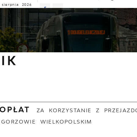
 sierpnia 2026
z
21°C
ALNOŚCI
KOMUNIKATY
NASZA OFERTA
INFO
nformacje
Cennik
IK
 OPŁAT
ZA KORZYSTANIE Z PRZEJAZ
 GORZOWIE WIELKOPOLSKIM