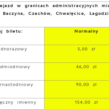
zejazd w granicach administracyjnych m
: Baczyna, Czechów, Chwalęcice, Łagodz
j biletu:
Normalny
jednorazowy
5,00 zł
iedmiodniowy
46,00 zł
ernastodniowy
90,00 zł
ięczny imienny
154,00 zł