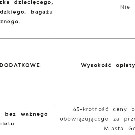
zka dziecięcego,
Nie 
idzkiego, bagażu
cznego.
 DODATKOWE
Wysokość opłaty
65-krotność ceny 
d bez ważnego
obowiązującego za prz
iletu
Miasta G