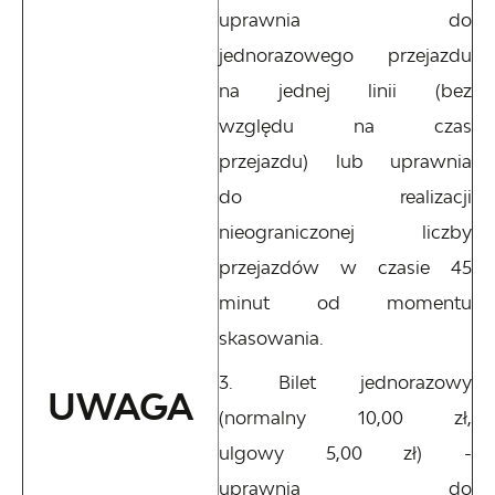
uprawnia do
jednorazowego przejazdu
na jednej linii (bez
względu na czas
przejazdu) lub uprawnia
do realizacji
nieograniczonej liczby
przejazdów w czasie 45
minut od momentu
skasowania.
Bilet jednorazowy
UWAGA
(normalny 10,00 zł,
ulgowy 5,00 zł) -
uprawnia do