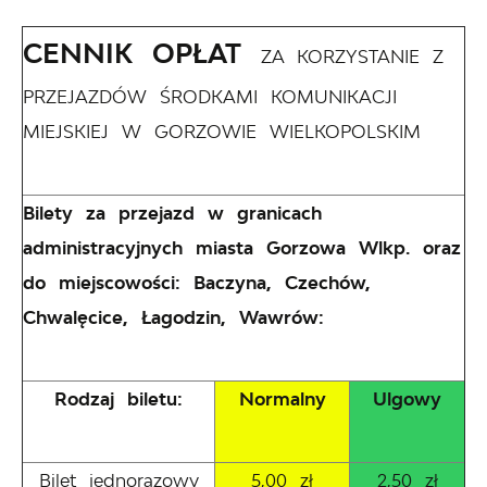
CENNIK OPŁAT
ZA KORZYSTANIE Z
PRZEJAZDÓW ŚRODKAMI KOMUNIKACJI
MIEJSKIEJ W GORZOWIE WIELKOPOLSKIM
Bilety za przejazd w granicach
administracyjnych miasta Gorzowa Wlkp. oraz
do miejscowości: Baczyna, Czechów,
Chwalęcice, Łagodzin, Wawrów:
Rodzaj biletu:
Normalny
Ulgowy
Bilet jednorazowy
5,00 zł
2,50 zł