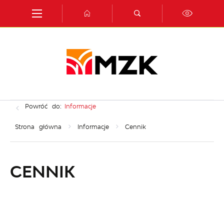
Przejdź do menu.
Przejdź do wyszukiwarki.
Przejdź do treści.
Przejdź do ustawień wielkości czcionki.
Włącz wersję kontrastową strony.
Powróć do:
Informacje
Strona główna
Informacje
Cennik
CENNIK