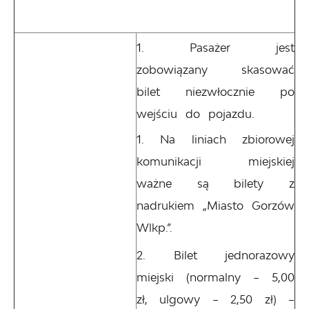
Pasażer jest
zobowiązany skasować
bilet niezwłocznie po
wejściu do pojazdu.
Na liniach zbiorowej
komunikacji miejskiej
ważne są bilety z
nadrukiem „Miasto Gorzów
Wlkp.”.
Bilet jednorazowy
miejski (normalny – 5,00
zł, ulgowy – 2,50 zł) –