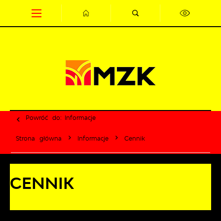
Przejdź do menu.
Przejdź do wyszukiwarki.
Przejdź do treści.
Przejdź do ustawień wielkości czcionki.
Wyłącz wersję kontrastową strony.
Powróć do:
Informacje
Strona główna
Informacje
Cennik
CENNIK