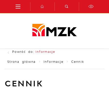
Przejdź do menu.
Przejdź do wyszukiwarki.
Przejdź do treści.
Przejdź do ustawień wielkości czcionki.
Włącz wersję kontrastową strony.
Powróć do:
Informacje
Strona główna
Informacje
Cennik
CENNIK