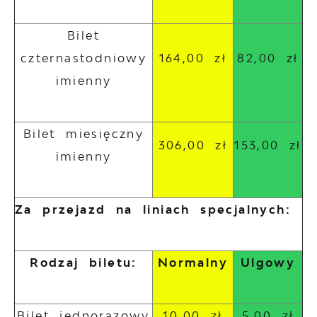
Bilet
czternastodniowy
164,00 zł
82,00 zł
imienny
Bilet miesięczny
306,00 zł
153,00 zł
imienny
Za przejazd na liniach specjalnych:
Rodzaj biletu:
Normalny
Ulgowy
Bilet jednorazowy
10,00 zł
5,00 zł