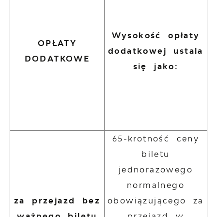
Wysokość opłaty
OPŁATY
dodatkowej ustala
DODATKOWE
się jako:
65-krotność ceny
biletu
jednorazowego
normalnego
za przejazd bez
obowiązującego za
ważnego biletu
przejazd w