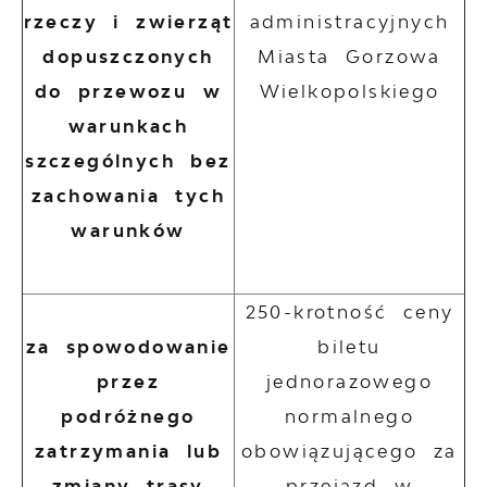
rzeczy i zwierząt
administracyjnych
dopuszczonych
Miasta Gorzowa
do przewozu w
Wielkopolskiego
warunkach
szczególnych bez
zachowania tych
warunków
250-krotność ceny
za spowodowanie
biletu
przez
jednorazowego
podróżnego
normalnego
zatrzymania lub
obowiązującego za
zmiany trasy
przejazd w