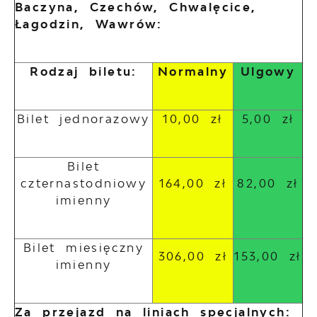
Baczyna, Czechów, Chwalęcice,
Łagodzin, Wawrów:
Rodzaj biletu:
Normalny
Ulgowy
Bilet jednorazowy
10,00 zł
5,00 zł
Bilet
czternastodniowy
164,00 zł
82,00 zł
imienny
Bilet miesięczny
306,00 zł
153,00 zł
imienny
Za przejazd na liniach specjalnych: