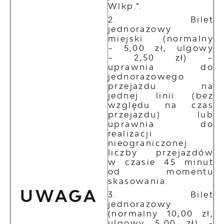
Wlkp.”.
Bilet
jednorazowy
miejski (normalny
– 5,00 zł, ulgowy
– 2,50 zł) –
uprawnia do
jednorazowego
przejazdu na
jednej linii (bez
względu na czas
przejazdu) lub
uprawnia do
realizacji
nieograniczonej
liczby przejazdów
w czasie 45 minut
od momentu
skasowania.
UWAGA
Bilet
jednorazowy
(normalny 10,00 zł,
ulgowy 5,00 zł) -