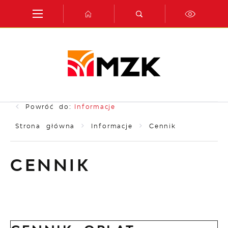
Przejdź do menu.
Przejdź do wyszukiwarki.
Przejdź do treści.
Przejdź do ustawień wielkości czcionki.
Włącz wersję kontrastową strony.
Powróć do:
Informacje
Strona główna
Informacje
Cennik
CENNIK