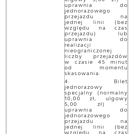
uprawnia do
jednorazowego
przejazdu na
jednej linii (bez
względu na czas
przejazdu) lub
uprawnia do
realizacji
nieograniczonej
liczby przejazdów
w czasie 45 minut
od momentu
skasowania.
Bilet
jednorazowy
specjalny (normalny
10,00 zł, ulgowy
5,00 zł) -
uprawnia do
jednorazowego
przejazdu na
jednej linii (bez
względu na czas