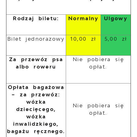
Rodzaj biletu:
Normalny
Ulgowy
Bilet jednorazowy
10,00 zł
5,00 zł
Za przewóz psa
Nie pobiera się
albo roweru
opłat.
Opłata bagażowa
– za przewóz:
wózka
Nie pobiera się
dziecięcego,
opłat.
wózka
inwalidzkiego,
bagażu ręcznego.