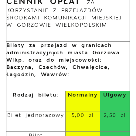
CENNIK OPŁAT
ZA
KORZYSTANIE Z PRZEJAZDÓW
ŚRODKAMI KOMUNIKACJI MIEJSKIEJ
W GORZOWIE WIELKOPOLSKIM
Bilety za przejazd w granicach
administracyjnych miasta Gorzowa
Wlkp. oraz do miejscowości:
Baczyna, Czechów, Chwalęcice,
Łagodzin, Wawrów:
Rodzaj biletu:
Normalny
Ulgowy
Bilet jednorazowy
5,00 zł
2,50 zł
Bilet