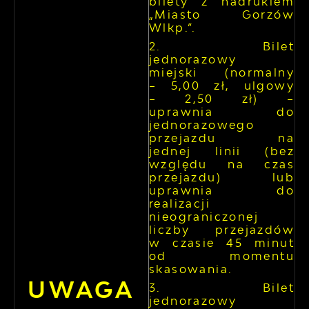
bilety z nadrukiem
„Miasto Gorzów
Wlkp.”.
Bilet
jednorazowy
miejski (normalny
– 5,00 zł, ulgowy
– 2,50 zł) –
uprawnia do
jednorazowego
przejazdu na
jednej linii (bez
względu na czas
przejazdu) lub
uprawnia do
realizacji
nieograniczonej
liczby przejazdów
w czasie 45 minut
od momentu
skasowania.
UWAGA
Bilet
jednorazowy