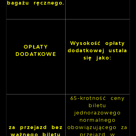
bagażu ręcznego.
Wysokość opłaty
OPŁATY
dodatkowej ustala
DODATKOWE
się jako:
65-krotność ceny
biletu
jednorazowego
normalnego
za przejazd bez
obowiązującego za
ważnego biletu
przejazd w