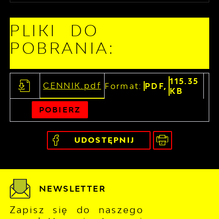
PLIKI DO
POBRANIA:
115.35
CENNIK.pdf
Format:
PDF,
KB
POBIERZ
UDOSTĘPNIJ
NEWSLETTER
Zapisz się do naszego