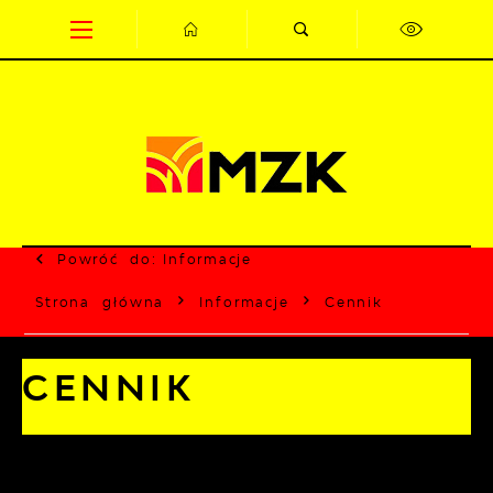
Przejdź do menu.
Przejdź do wyszukiwarki.
Przejdź do treści.
Przejdź do ustawień wielkości czcionki.
Wyłącz wersję kontrastową strony.
Powróć do:
Informacje
Strona główna
Informacje
Cennik
CENNIK