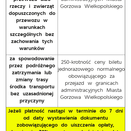
rzeczy i zwierząt
Gorzowa Wielkopolskiego
dopuszczonych do
przewozu w
warunkach
szczególnych bez
zachowania tych
warunków
za spowodowanie
250-krotność ceny biletu
przez podróżnego
jednorazowego normalnego
zatrzymania lub
obowiązującego za
zmiany trasy
przejazd w granicach
środka transportu
administracyjnych Miasta
bez uzasadnionej
Gorzowa Wielkopolskiego
przyczyny
Jeżeli płatność nastąpi w terminie do 7 dni
od daty wystawienia dokumentu
zobowiązującego do uiszczenia opłaty,