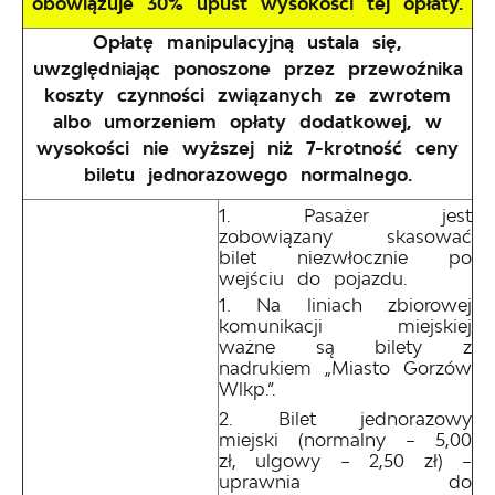
obowiązuje 30% upust wysokości tej opłaty.
Opłatę manipulacyjną ustala się,
uwzględniając ponoszone przez przewoźnika
koszty czynności związanych ze zwrotem
albo umorzeniem opłaty dodatkowej, w
wysokości nie wyższej niż 7-krotność ceny
biletu jednorazowego normalnego.
Pasażer jest
zobowiązany skasować
bilet niezwłocznie po
wejściu do pojazdu.
Na liniach zbiorowej
komunikacji miejskiej
ważne są bilety z
nadrukiem „Miasto Gorzów
Wlkp.”.
Bilet jednorazowy
miejski (normalny – 5,00
zł, ulgowy – 2,50 zł) –
uprawnia do