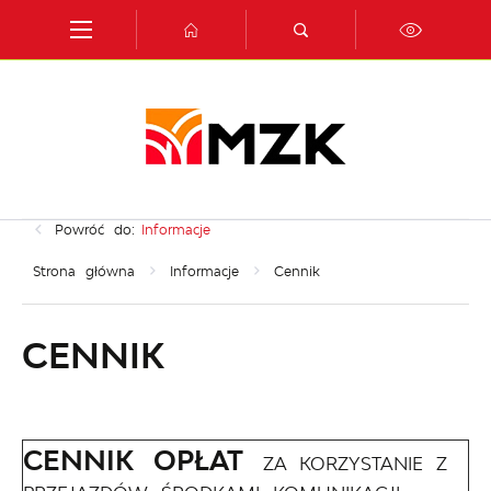
Przejdź do menu.
Przejdź do wyszukiwarki.
Przejdź do treści.
Przejdź do ustawień wielkości czcionki.
Włącz wersję kontrastową strony.
Powróć do:
Informacje
Strona główna
Informacje
Cennik
CENNIK
CENNIK OPŁAT
ZA KORZYSTANIE Z