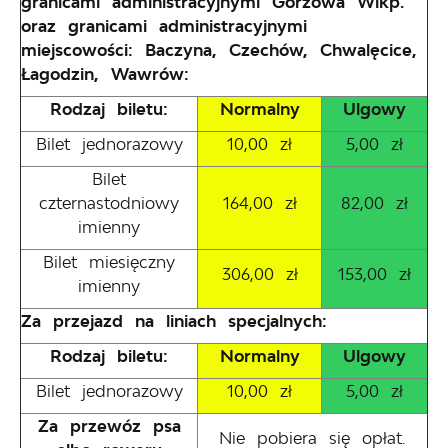
granicami administracyjnymi Gorzowa Wlkp.
oraz granicami administracyjnymi
miejscowości: Baczyna, Czechów, Chwalęcice,
Łagodzin, Wawrów:
Rodzaj biletu:
Normalny
Ulgowy
Bilet jednorazowy
10,00 zł
5,00 zł
Bilet
czternastodniowy
164,00 zł
82,00 zł
imienny
Bilet miesięczny
306,00 zł
153,00 zł
imienny
Za przejazd na liniach specjalnych:
Rodzaj biletu:
Normalny
Ulgowy
Bilet jednorazowy
10,00 zł
5,00 zł
Za przewóz psa
Nie pobiera się opłat.