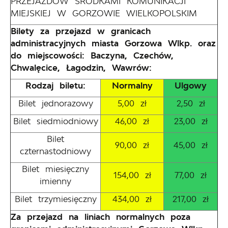
PRZEJAZDÓW ŚRODKAMI KOMUNIKACJI
MIEJSKIEJ W GORZOWIE WIELKOPOLSKIM
Bilety za przejazd w granicach
administracyjnych miasta Gorzowa Wlkp. oraz
do miejscowości: Baczyna, Czechów,
Chwalęcice, Łagodzin, Wawrów:
Rodzaj biletu:
Normalny
Ulgowy
Bilet jednorazowy
5,00 zł
2,50 zł
Bilet siedmiodniowy
46,00 zł
23,00 zł
Bilet
90,00 zł
45,00 zł
czternastodniowy
Bilet miesięczny
154,00 zł
77,00 zł
imienny
Bilet trzymiesięczny
434,00 zł
217,00 zł
Za przejazd na liniach normalnych poza