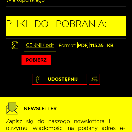
Wielkopolskiego
PLIKI DO POBRANIA:
CENNIK.pdf
Format:
PDF,
115.35 KB
POBIERZ
UDOSTĘPNIJ
NEWSLETTER
Zapisz się do naszego newslettera i
otrzymuj wiadomości na podany adres e-