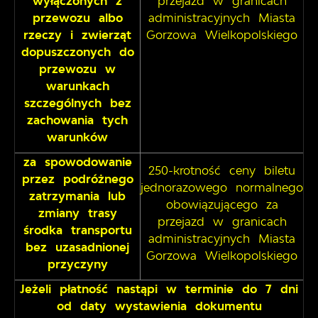
wyłączonych z
przejazd w granicach
przewozu albo
administracyjnych Miasta
rzeczy i zwierząt
Gorzowa Wielkopolskiego
dopuszczonych do
przewozu w
warunkach
szczególnych bez
zachowania tych
warunków
za spowodowanie
250-krotność ceny biletu
przez podróżnego
jednorazowego normalnego
zatrzymania lub
obowiązującego za
zmiany trasy
przejazd w granicach
środka transportu
administracyjnych Miasta
bez uzasadnionej
Gorzowa Wielkopolskiego
przyczyny
Jeżeli płatność nastąpi w terminie do 7 dni
od daty wystawienia dokumentu