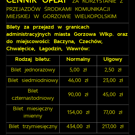
CENNIK OPŁAT
ZA KORZYSTANIE Z
PRZEJAZDÓW ŚRODKAMI KOMUNIKACJI
MIEJSKIEJ W GORZOWIE WIELKOPOLSKIM
Bilety za przejazd w granicach
administracyjnych miasta Gorzowa Wlkp. oraz
do miejscowości: Baczyna, Czechów,
Chwalęcice, Łagodzin, Wawrów:
Rodzaj biletu:
Normalny
Ulgowy
Bilet jednorazowy
5,00 zł
2,50 zł
Bilet siedmiodniowy
46,00 zł
23,00 zł
Bilet
90,00 zł
45,00 zł
czternastodniowy
Bilet miesięczny
154,00 zł
77,00 zł
imienny
Bilet trzymiesięczny
434,00 zł
217,00 zł