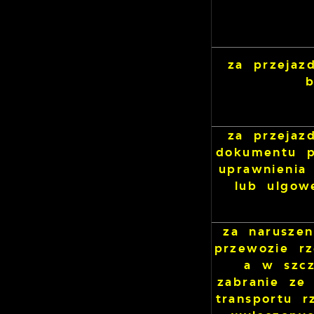
za przejaz
b
za przejaz
dokumentu p
uprawnienia
lub ulgow
za narusze
przewozie rz
a w szcz
zabranie ze
transportu r