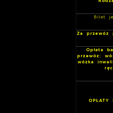
Rodza
Bilet 
Za przewóz 
Opłata b
przewóz: wó
wózka inwal
rę
OPŁATY