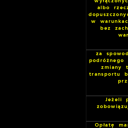
wyłączony
albo rzec
dopuszczony
w warunkac
bez zac
wa
za spowod
podróżnego 
zmiany 
transportu 
pr
Jeżeli
zobowiązu
Opłatę ma