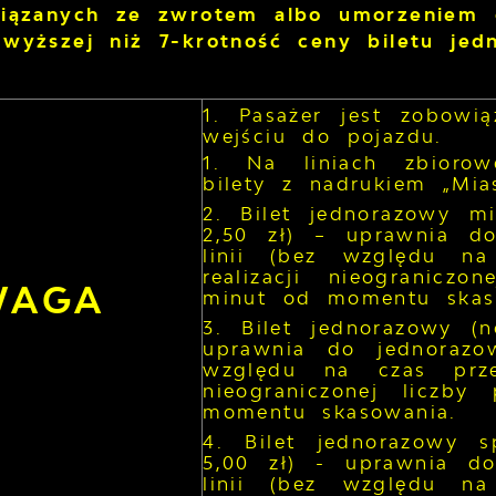
wiązanych ze zwrotem albo umorzeniem 
wyższej niż 7-krotność ceny biletu je
Pasażer jest zobowi
wejściu do pojazdu.
Na liniach zbiorow
bilety z nadrukiem „Mia
Bilet jednorazowy m
2,50 zł) – uprawnia do
linii (bez względu n
realizacji nieogranicz
WAGA
minut od momentu skas
Bilet jednorazowy (
uprawnia do jednorazow
względu na czas prze
nieograniczonej liczb
momentu skasowania.
Bilet jednorazowy s
5,00 zł) - uprawnia do
linii (bez względu n