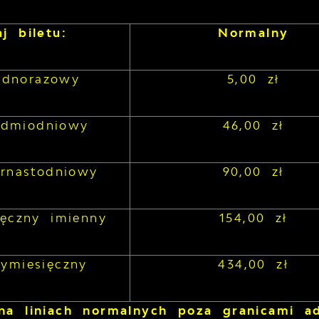
j biletu:
Normalny
jednorazowy
5,00 zł
iedmiodniowy
46,00 zł
ernastodniowy
90,00 zł
ięczny imienny
154,00 zł
zymiesięczny
434,00 zł
na liniach normalnych poza granicami a