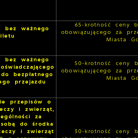
65-krotność ceny 
d bez ważnego
obowiązującego za prz
iletu
Miasta G
d bez ważnego
50-krotność ceny 
oświadczającego
obowiązującego za prz
 do bezpłatnego
Miasta G
ego przejazdu
nie przepisów o
eczy i zwierząt,
ególności za
 sobą do środka
zeczy i zwierząt
30-krotność ceny 