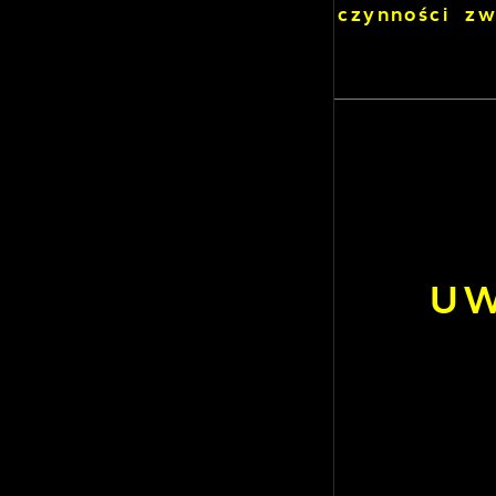
czynności z
U