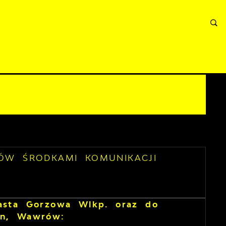
RMACJE
WNIOSKI I REKLAMACJE
KONTAKT
DÓW ŚRODKAMI KOMUNIKACJI
iasta Gorzowa Wlkp. oraz do
in, Wawrów: