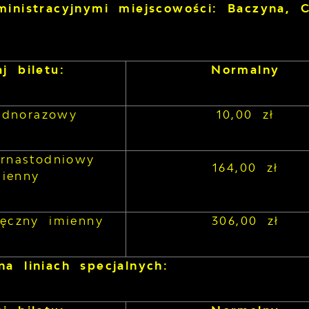
ministracyjnymi miejscowości: Baczyna, 
j biletu:
Normalny
jednorazowy
10,00 zł
ernastodniowy
164,00 zł
mienny
ięczny imienny
306,00 zł
a liniach specjalnych: