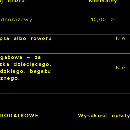
j biletu:
Normalny
jednorazowy
10,00 zł
psa albo roweru
Nie 
agażowa – za
zka dziecięcego,
Nie 
idzkiego, bagażu
cznego.
 DODATKOWE
Wysokość opłaty