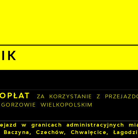
06 sierpnia 2026
znie
33°C
ALNOŚCI
KOMUNIKATY
NASZA OFERTA
INFO
nformacje
Cennik
IK
 OPŁAT
ZA KORZYSTANIE Z PRZEJAZ
 GORZOWIE WIELKOPOLSKIM
zejazd w granicach administracyjnych m
: Baczyna, Czechów, Chwalęcice, Łagodz