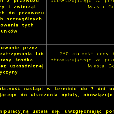
ch z przewozu
obowiązującego za prz
zy i zwierząt
Miasta G
ch do przewozu
h szczególnych
howania tych
runków
owanie przez
zatrzymania lub
250-krotność ceny 
trasy środka
obowiązującego za prz
bez uzasadnionej
Miasta G
zyczyny
 płatność nastąpi w terminie do 7 dni 
jącego do uiszczenia opłaty, obowiązuje
nipulacyjną ustala się, uwzględniając p