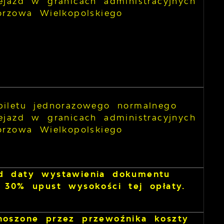
ejazd w granicach administracyjnych
orzowa Wielkopolskiego
biletu jednorazowego normalnego
ejazd w granicach administracyjnych
orzowa Wielkopolskiego
od daty wystawienia dokumentu
 30% upust wysokości tej opłaty.
onoszone przez przewoźnika koszty