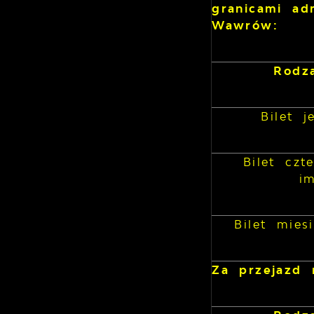
granicami ad
Wawrów:
Rodza
Bilet 
Bilet czt
i
Bilet mies
Za przejazd n