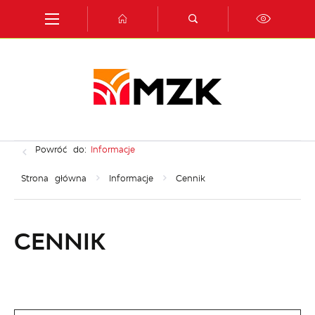
Przejdź do menu.
Przejdź do wyszukiwarki.
Przejdź do treści.
Przejdź do ustawień wielkości czcionki.
Włącz wersję kontrastową strony.
Powróć do:
Informacje
Strona główna
Informacje
Cennik
CENNIK