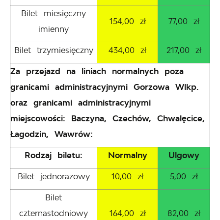
Bilet miesięczny
154,00 zł
77,00 zł
imienny
Bilet trzymiesięczny
434,00 zł
217,00 zł
Za przejazd na liniach normalnych poza
granicami administracyjnymi Gorzowa Wlkp.
oraz granicami administracyjnymi
miejscowości: Baczyna, Czechów, Chwalęcice,
Łagodzin, Wawrów:
Rodzaj biletu:
Normalny
Ulgowy
Bilet jednorazowy
10,00 zł
5,00 zł
Bilet
czternastodniowy
164,00 zł
82,00 zł