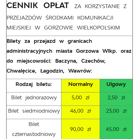
CENNIK OPŁAT
ZA KORZYSTANIE Z
PRZEJAZDÓW ŚRODKAMI KOMUNIKACJI
MIEJSKIEJ W GORZOWIE WIELKOPOLSKIM
Bilety za przejazd w granicach
administracyjnych miasta Gorzowa Wlkp. oraz
do miejscowości: Baczyna, Czechów,
Chwalęcice, Łagodzin, Wawrów:
Rodzaj biletu:
Normalny
Ulgowy
Bilet jednorazowy
5,00 zł
2,50 zł
Bilet siedmiodniowy
46,00 zł
23,00 zł
Bilet
90,00 zł
45,00 zł
czternastodniowy