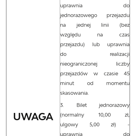
uprawnia do
jednorazowego przejazdu
na jednej linii (bez
względu na czas
przejazdu) lub uprawnia
do realizacji
nieograniczonej liczby
przejazdów w czasie 45
minut od momentu
skasowania.
Bilet jednorazowy
UWAGA
(normalny 10,00 zł,
ulgowy 5,00 zł) -
uprawnia do