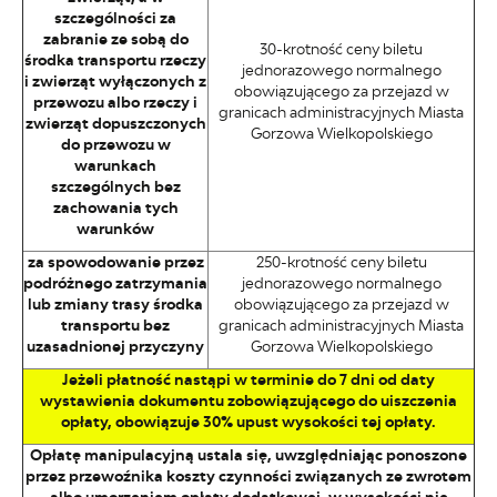
szczególności za
zabranie ze sobą do
30-krotność ceny biletu
środka transportu rzeczy
jednorazowego normalnego
i zwierząt wyłączonych z
obowiązującego za przejazd w
przewozu albo rzeczy i
granicach administracyjnych Miasta
zwierząt dopuszczonych
Gorzowa Wielkopolskiego
do przewozu w
warunkach
szczególnych bez
zachowania tych
warunków
za spowodowanie przez
250-krotność ceny biletu
podróżnego zatrzymania
jednorazowego normalnego
lub zmiany trasy środka
obowiązującego za przejazd w
transportu bez
granicach administracyjnych Miasta
uzasadnionej przyczyny
Gorzowa Wielkopolskiego
Jeżeli płatność nastąpi w terminie do 7 dni od daty
wystawienia dokumentu zobowiązującego do uiszczenia
opłaty, obowiązuje 30% upust wysokości tej opłaty.
Opłatę manipulacyjną ustala się, uwzględniając ponoszone
przez przewoźnika koszty czynności związanych ze zwrotem