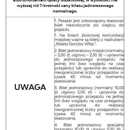
albo umorzeniem opłaty dodatkowej, w wysokości nie
wyższej niż 7-krotność ceny biletu jednorazowego
normalnego.
Pasażer jest zobowiązany skasować
bilet niezwłocznie po wejściu do
pojazdu.
Na liniach zbiorowej komunikacji
miejskiej ważne są bilety z nadrukiem
„Miasto Gorzów Wlkp.”.
Bilet jednorazowy miejski (normalny
– 5,00 zł, ulgowy – 2,50 zł) – uprawnia
do jednorazowego przejazdu na
jednej linii (bez względu na czas
przejazdu) lub uprawnia do realizacji
nieograniczonej liczby przejazdów w
czasie 45 minut od momentu
skasowania.
UWAGA
Bilet jednorazowy (normalny 10,00
zł, ulgowy 5,00 zł) - uprawnia do
jednorazowego przejazdu na jednej
linii (bez względu na czas przejazdu)
lub uprawnia do realizacji
nieograniczonej liczby przejazdów w
czasie 45 minut od momentu
skasowania.
Bilet jednorazowy specjalny
(normalny 10,00 zł, ulgowy 5,00 zł) -