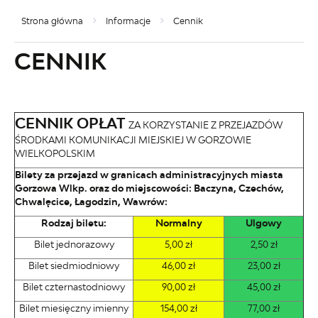
Strona główna
Informacje
Cennik
CENNIK
CENNIK OPŁAT
ZA KORZYSTANIE Z PRZEJAZDÓW
ŚRODKAMI KOMUNIKACJI MIEJSKIEJ W GORZOWIE
WIELKOPOLSKIM
Bilety za przejazd w granicach administracyjnych miasta
Gorzowa Wlkp. oraz do miejscowości: Baczyna, Czechów,
Chwalęcice, Łagodzin, Wawrów:
Rodzaj biletu:
Normalny
Ulgowy
Bilet jednorazowy
5,00 zł
2,50 zł
Bilet siedmiodniowy
46,00 zł
23,00 zł
Bilet czternastodniowy
90,00 zł
45,00 zł
Bilet miesięczny imienny
154,00 zł
77,00 zł