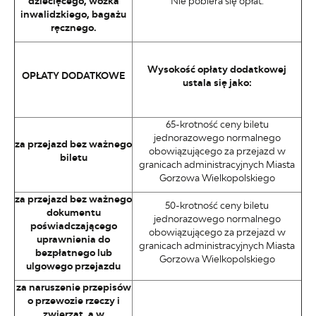
dziecięcego, wózka
Nie pobiera się opłat.
inwalidzkiego, bagażu
ręcznego.
Wysokość opłaty dodatkowej
OPŁATY DODATKOWE
ustala się jako:
65-krotność ceny biletu
jednorazowego normalnego
za przejazd bez ważnego
obowiązującego za przejazd w
biletu
granicach administracyjnych Miasta
Gorzowa Wielkopolskiego
za przejazd bez ważnego
50-krotność ceny biletu
dokumentu
jednorazowego normalnego
poświadczającego
obowiązującego za przejazd w
uprawnienia do
granicach administracyjnych Miasta
bezpłatnego lub
Gorzowa Wielkopolskiego
ulgowego przejazdu
za naruszenie przepisów
o przewozie rzeczy i
zwierząt, a w