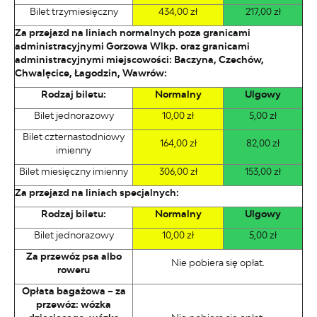
Bilet trzymiesięczny
434,00 zł
217,00 zł
Za przejazd na liniach normalnych poza granicami
administracyjnymi Gorzowa Wlkp. oraz granicami
administracyjnymi miejscowości: Baczyna, Czechów,
Chwalęcice, Łagodzin, Wawrów:
Rodzaj biletu:
Normalny
Ulgowy
Bilet jednorazowy
10,00 zł
5,00 zł
Bilet czternastodniowy
164,00 zł
82,00 zł
imienny
Bilet miesięczny imienny
306,00 zł
153,00 zł
Za przejazd na liniach specjalnych:
Rodzaj biletu:
Normalny
Ulgowy
Bilet jednorazowy
10,00 zł
5,00 zł
Za przewóz psa albo
Nie pobiera się opłat.
roweru
Opłata bagażowa – za
przewóz: wózka