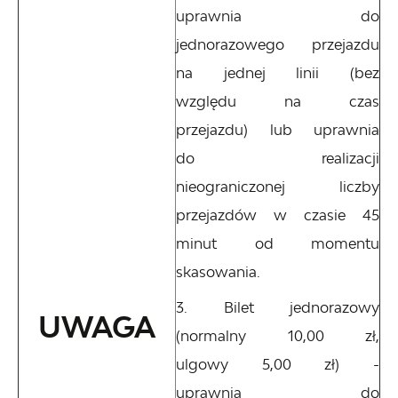
uprawnia do
jednorazowego przejazdu
na jednej linii (bez
względu na czas
przejazdu) lub uprawnia
do realizacji
nieograniczonej liczby
przejazdów w czasie 45
minut od momentu
skasowania.
Bilet jednorazowy
UWAGA
(normalny 10,00 zł,
ulgowy 5,00 zł) -
uprawnia do