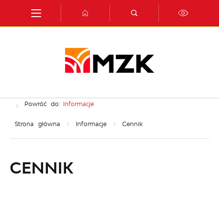
Przejdź do menu.
Przejdź do wyszukiwarki.
Przejdź do treści.
Przejdź do ustawień wielkości czcionki.
Włącz wersję kontrastową strony.
Powróć do:
Informacje
Strona główna
Informacje
Cennik
CENNIK