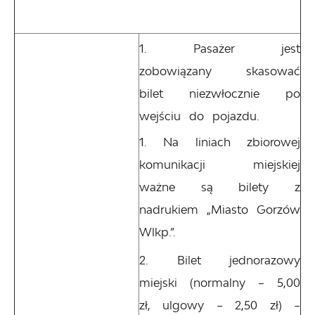
Pasażer jest
zobowiązany skasować
bilet niezwłocznie po
wejściu do pojazdu.
Na liniach zbiorowej
komunikacji miejskiej
ważne są bilety z
nadrukiem „Miasto Gorzów
Wlkp.”.
Bilet jednorazowy
miejski (normalny – 5,00
zł, ulgowy – 2,50 zł) –