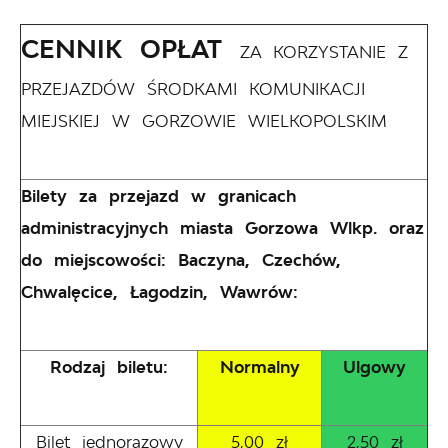
CENNIK OPŁAT
ZA KORZYSTANIE Z
PRZEJAZDÓW ŚRODKAMI KOMUNIKACJI
MIEJSKIEJ W GORZOWIE WIELKOPOLSKIM
Bilety za przejazd w granicach
administracyjnych miasta Gorzowa Wlkp. oraz
do miejscowości: Baczyna, Czechów,
Chwalęcice, Łagodzin, Wawrów:
Rodzaj biletu:
Normalny
Ulgowy
Bilet jednorazowy
5,00 zł
2,50 zł