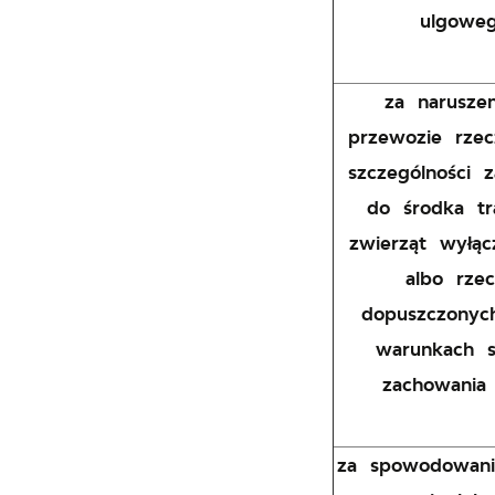
ulgoweg
za narusze
przewozie rzec
szczególności 
do środka tr
zwierząt wyłą
albo rze
dopuszczony
warunkach s
zachowania
za spowodowani