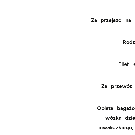
Za przejazd na l
Rodz
Bilet 
Za przewóz 
Opłata bagaż
wózka dzie
inwalidzkiego