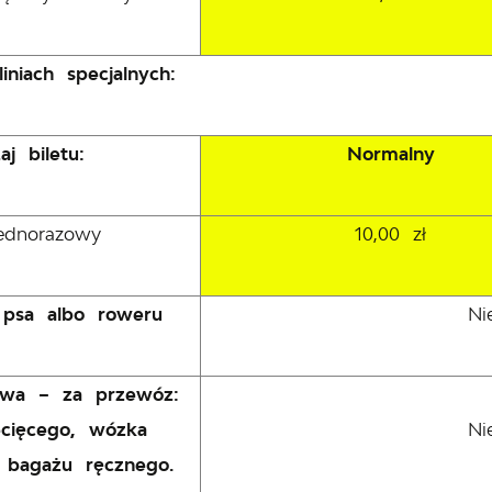
iniach specjalnych:
aj biletu:
Normalny
jednorazowy
10,00 zł
psa albo roweru
Ni
owa – za przewóz:
cięcego, wózka
Ni
, bagażu ręcznego.