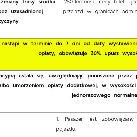
 zmiany trasy środka
250-krotność ceny biletu 
bez uzasadnionej
przejazd w granicach admin
zyczyny
ść nastąpi w terminie do 7 dni od daty wystawien
opłaty, obowiązuje 30% upust wysoko
acyjną ustala się, uwzględniając ponoszone przez
lbo umorzeniem opłaty dodatkowej, w wysokości n
jednorazowego normalne
Pasażer jest zobowiązany
pojazdu.