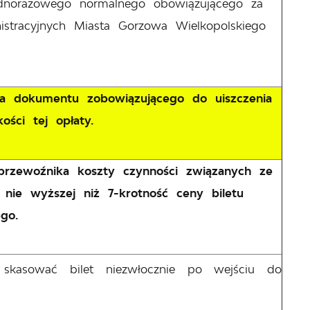
jednorazowego normalnego obowiązującego za
istracyjnych Miasta Gorzowa Wielkopolskiego
ia dokumentu zobowiązującego do uiszczenia
ści tej opłaty.
 przewoźnika koszty czynności związanych ze
ie wyższej niż 7-krotność ceny biletu
go.
 skasować bilet niezwłocznie po wejściu do