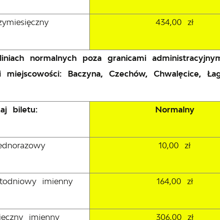
rzymiesięczny
434,00 zł
liniach normalnych poza granicami administracyjn
mi miejscowości: Baczyna, Czechów, Chwalęcice, Ł
aj biletu:
Normalny
jednorazowy
10,00 zł
astodniowy imienny
164,00 zł
sięczny imienny
306,00 zł