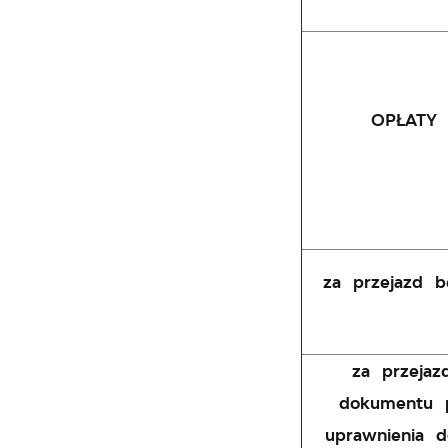
OPŁATY
za przejazd b
za przeja
dokumentu p
uprawnienia d