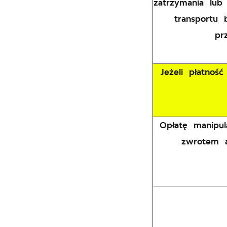
zatrzymania lub
transportu 
pr
Jeżeli płatno
Opłatę manipul
zwrotem a