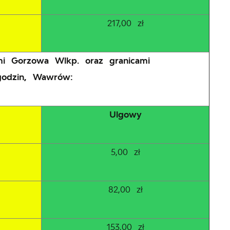
217,00 zł
ymi Gorzowa Wlkp. oraz granicami
agodzin, Wawrów:
Ulgowy
5,00 zł
82,00 zł
153,00 zł