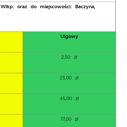
 Wlkp. oraz do miejscowości: Baczyna,
Ulgowy
2,50 zł
23,00 zł
45,00 zł
77,00 zł