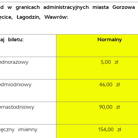
azd w granicach administracyjnych miasta Gorzowa
cice, Łagodzin, Wawrów:
aj biletu:
Normalny
jednorazowy
5,00 zł
iedmiodniowy
46,00 zł
ternastodniowy
90,00 zł
sięczny imienny
154,00 zł