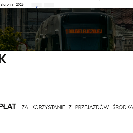
 sierpnia 2026
ie
27°C
D JAZDY
AKTUALNOŚCI
KOMUNIKATY
NASZA OFERTA
macje
Cennik
K
OPŁAT
ZA KORZYSTANIE Z PRZEJAZDÓW ŚRODKA