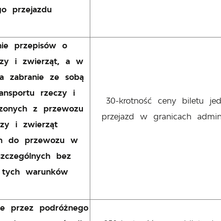
o przejazdu
nie przepisów o
zy i zwierząt, a w
za zabranie ze sobą
ansportu rzeczy i
30-krotność ceny biletu j
czonych z przewozu
przejazd w granicach admin
czy i zwierząt
ch do przewozu w
zczególnych bez
 tych warunków
e przez podróżnego