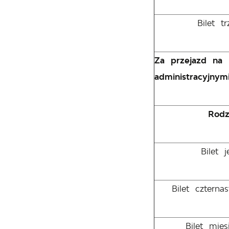
Bilet t
Za przejazd na 
administracyjny
Rodz
Bilet 
Bilet cztern
Bilet mie