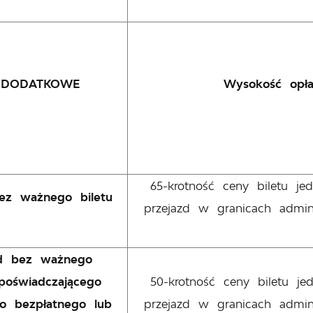
 DODATKOWE
Wysokość opła
65-krotność ceny biletu j
ez ważnego biletu
przejazd w granicach admin
zd bez ważnego
oświadczającego
50-krotność ceny biletu j
o bezpłatnego lub
przejazd w granicach admin