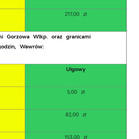
217,00 zł
ymi Gorzowa Wlkp. oraz granicami
agodzin, Wawrów:
Ulgowy
5,00 zł
82,00 zł
153,00 zł