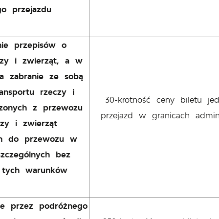
o przejazdu
nie przepisów o
zy i zwierząt, a w
za zabranie ze sobą
ansportu rzeczy i
30-krotność ceny biletu j
czonych z przewozu
przejazd w granicach admin
czy i zwierząt
ch do przewozu w
zczególnych bez
 tych warunków
e przez podróżnego