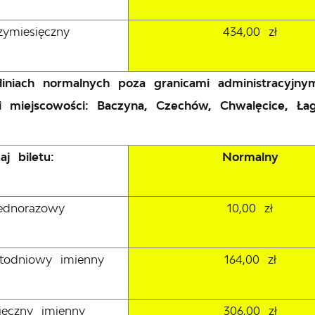
rzymiesięczny
434,00 zł
liniach normalnych poza granicami administracyjn
mi miejscowości: Baczyna, Czechów, Chwalęcice, Ł
aj biletu:
Normalny
jednorazowy
10,00 zł
astodniowy imienny
164,00 zł
sięczny imienny
306,00 zł