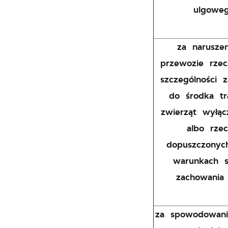
ulgoweg
za narusze
przewozie rzec
szczególności 
do środka tr
zwierząt wyłą
albo rze
dopuszczony
warunkach s
zachowania
za spowodowani