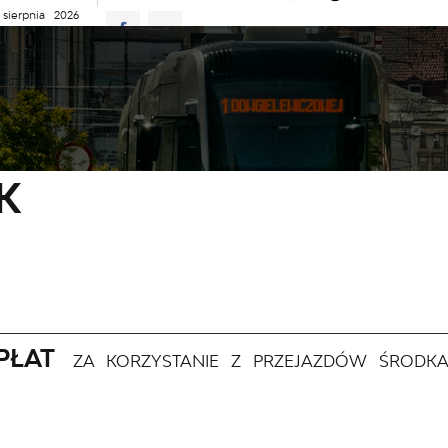
 sierpnia 2026
ie
26°C
D JAZDY
AKTUALNOŚCI
KOMUNIKATY
NASZA OFERTA
macje
Cennik
K
OPŁAT
ZA KORZYSTANIE Z PRZEJAZDÓW ŚRODKA