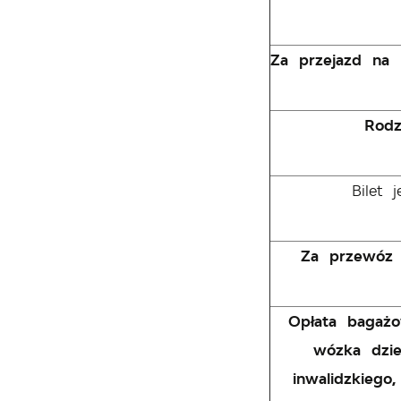
Za przejazd na l
Rodz
Bilet 
Za przewóz 
Opłata bagaż
wózka dzie
inwalidzkiego