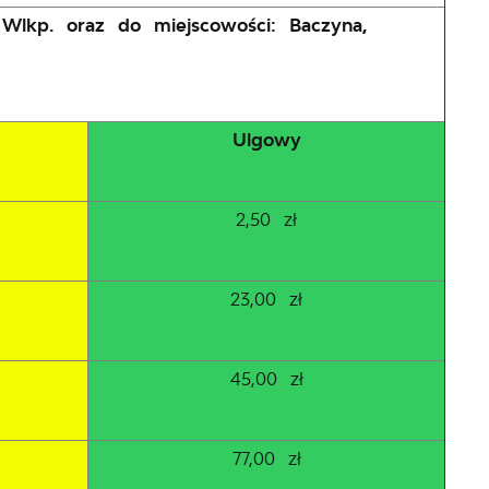
 Wlkp. oraz do miejscowości: Baczyna,
Ulgowy
2,50 zł
23,00 zł
45,00 zł
77,00 zł