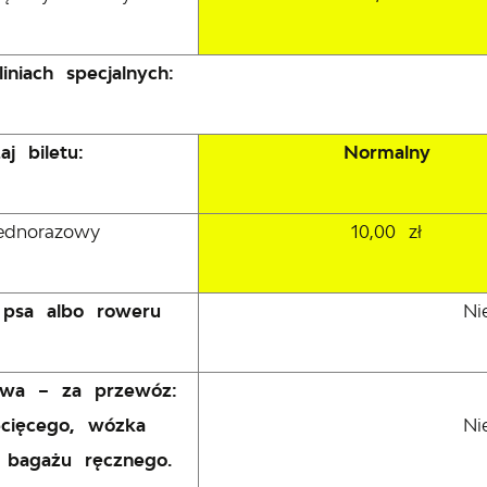
iniach specjalnych:
aj biletu:
Normalny
jednorazowy
10,00 zł
psa albo roweru
Ni
owa – za przewóz:
cięcego, wózka
Ni
, bagażu ręcznego.