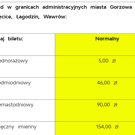
azd w granicach administracyjnych miasta Gorzowa
cice, Łagodzin, Wawrów:
aj biletu:
Normalny
jednorazowy
5,00 zł
iedmiodniowy
46,00 zł
ternastodniowy
90,00 zł
sięczny imienny
154,00 zł