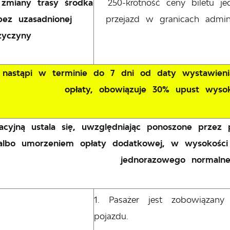
 zmiany trasy środka
250-krotność ceny biletu 
bez uzasadnionej
przejazd w granicach admin
zyczyny
ść nastąpi w terminie do 7 dni od daty wystawien
opłaty, obowiązuje 30% upust wysoko
acyjną ustala się, uwzględniając ponoszone przez
lbo umorzeniem opłaty dodatkowej, w wysokości n
jednorazowego normalne
Pasażer jest zobowiązany
pojazdu.