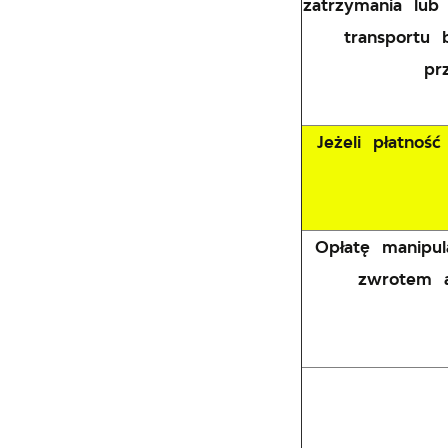
zatrzymania lub
transportu 
pr
Jeżeli płatno
Opłatę manipul
zwrotem a