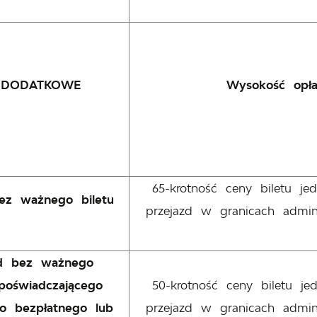
 DODATKOWE
Wysokość opła
65-krotność ceny biletu j
ez ważnego biletu
przejazd w granicach admin
zd bez ważnego
oświadczającego
50-krotność ceny biletu j
o bezpłatnego lub
przejazd w granicach admin