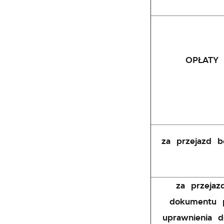
OPŁATY
za przejazd b
za przeja
dokumentu p
uprawnienia d