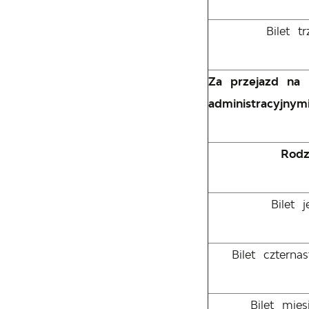
Bilet t
Za przejazd na 
administracyjny
Rodz
Bilet 
Bilet cztern
Bilet mie