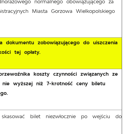
jednorazowego normalnego obowiązującego za
istracyjnych Miasta Gorzowa Wielkopolskiego
ia dokumentu zobowiązującego do uiszczenia
ści tej opłaty.
 przewoźnika koszty czynności związanych ze
ie wyższej niż 7-krotność ceny biletu
go.
 skasować bilet niezwłocznie po wejściu do