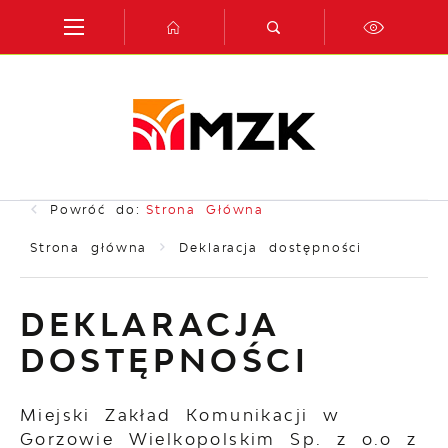
Przejdź do menu.
Przejdź do wyszukiwarki.
Przejdź do treści.
Przejdź do ustawień wielkości czcionki.
Włącz wersję kontrastową strony.
Powróć do:
Strona Główna
Strona główna
Deklaracja dostępności
DEKLARACJA
DOSTĘPNOŚCI
Miejski Zakład Komunikacji w
Gorzowie Wielkopolskim Sp. z o.o z