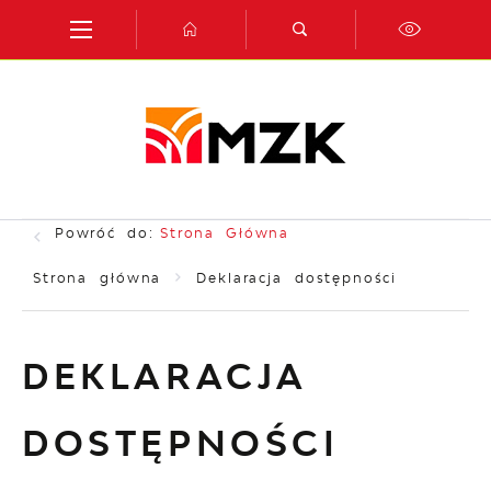
Przejdź do menu.
Przejdź do wyszukiwarki.
Przejdź do treści.
Przejdź do ustawień wielkości czcionki.
Włącz wersję kontrastową strony.
Powróć do:
Strona Główna
Strona główna
Deklaracja dostępności
DEKLARACJA
DOSTĘPNOŚCI